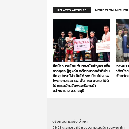
RELATED ARTICLES
MORE FROM AUTHOR
ศึกช้างมวยไทย วันทรงชัยสัญจร เพื่อ
ภาพบรร
การกุศล ผู้สูงวัย อดีตทหารกล้าที่ผ่าน
“ศึกช้า
ศึก อุปกรณ์จำเป็นใช้ รพ. บ้านโป่ง รพ.
จังหวัดส
โพธาราม และ รพ. อื่น ฯ ณ สนาม 100
ไร่ (ตรงข้ามวัดพระศรีอารย์)
อ.โพธาราม จ.ราชบุรี
บริษัท วันทรงชัย จำกัด
71/23 ถ.เศรษฐศิริ แขวงสามเสนใน เขตพญาไท