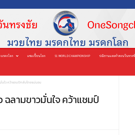
 มรดกโลก
แชมเปี้ยนโลก
S1 WORLD CHAMPIONSHIP
ปณิธานและคำสอนวันทรงช
มั่นใจ คว้าแชมป์กลับไทยแน่นอน
ว ฉลามขาวมั่นใจ คว้าแชมป์