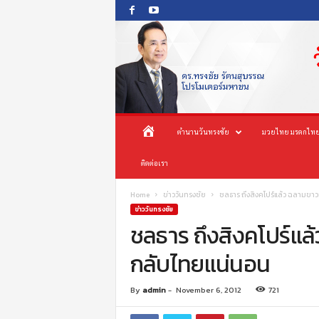
O
ห
ตำนานวันทรงชัย
มวยไทย มรดกไทย
n
e
น้
ติดต่อเรา
s
o
n
า
Home
ข่าววันทรงชัย
ชลธาร ถึงสิงคโปร์แล้ว ฉลามขาว
g
ข่าววันทรงชัย
c
ชลธาร ถึงสิงคโปร์แล้
แ
h
กลับไทยแน่นอน
a
ร
i
P
ก
By
admin
-
November 6, 2012
721
r
o