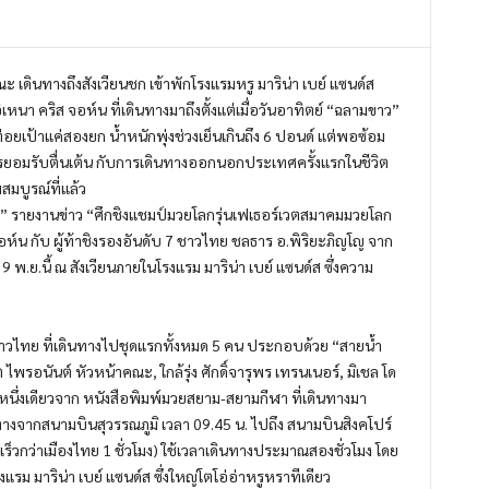
 เดินทางถึงสังเวียนชก เข้าพักโรงแรมหรู มาริน่า เบย์ แซนด์ส
เหนา คริส จอห์น ที่เดินทางมาถึงตั้งแต่เมื่อวันอาทิตย์ “ฉลามขาว”
ะต่อยเป้าแค่สองยก น้ำหนักพุ่งช่วงเย็นเกินถึง 6 ปอนด์ แต่พอซ้อม
ธารยอมรับตื่นเต้น กับการเดินทางออกนอกประเทศครั้งแรกในชีวิต
สมบูรณ์ที่แล้ว
ฬา” รายงานข่าว “ศึกชิงแชมป์มวยโลกรุ่นเฟเธอร์เวตสมาคมมวยโลก
ห์น กับ ผู้ท้าชิงรองอันดับ 7 ชาวไทย ชลธาร อ.พิริยะภิญโญ จาก
 9 พ.ย.นี้ ณ สังเวียนภายในโรงแรม มาริน่า เบย์ แซนด์ส ซึ่งความ
าชิงชาวไทย ที่เดินทางไปชุดแรกทั้งหมด 5 คน ประกอบด้วย “สายน้ำ
พรอนันต์ หัวหน้าคณะ, ใกล้รุ่ง ศักดิ์จารุพร เทรนเนอร์, มิเชล โด
วหนึ่งเดียวจาก หนังสือพิมพ์มวยสยาม-สยามกีฬา ที่เดินทางมา
นทางจากสนามบินสุวรรณภูมิ เวลา 09.45 น. ไปถึง สนามบินสิงคโปร์
เร็วกว่าเมืองไทย 1 ชั่วโมง) ใช้เวลาเดินทางประมาณสองชั่วโมง โดย
แรม มาริน่า เบย์ แซนด์ส ซึ่งใหญ่โตโอ่อ่าหรูหราทีเดียว