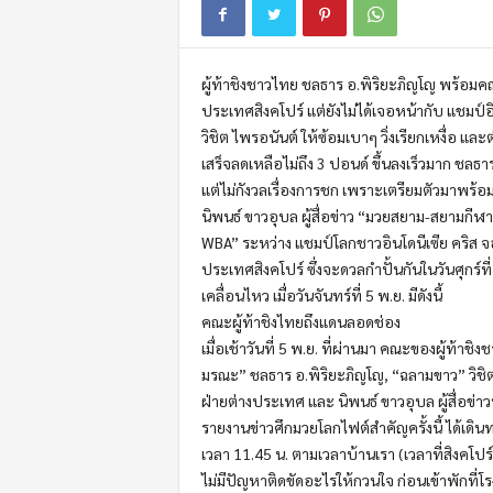
m
o
t
ผู้ท้าชิงชาวไทย ชลธาร อ.พิริยะภิญโญ พร้อมคณะ
i
o
ประเทศสิงคโปร์ แต่ยังไม่ได้เจอหน้ากับ แชมป์อิ
n
วิชิต ไพรอนันต์ ให้ซ้อมเบาๆ วิ่งเรียกเหงื่อ แล
เสร็จลดเหลือไม่ถึง 3 ปอนด์ ขึ้นลงเร็วมาก ชล
แต่ไม่กังวลเรื่องการชก เพราะเตรียมตัวมาพร้อม
นิพนธ์ ขาวอุบล ผู้สื่อข่าว “มวยสยาม-สยามกี
WBA” ระหว่าง แชมป์โลกชาวอินโดนีเซีย คริส จอ
ประเทศสิงคโปร์ ซึ่งจะดวลกำปั้นกันในวันศุกร์ที่
เคลื่อนไหว เมื่อวันจันทร์ที่ 5 พ.ย. มีดังนี้
คณะผู้ท้าชิงไทยถึงแดนลอดช่อง
เมื่อเช้าวันที่ 5 พ.ย. ที่ผ่านมา คณะของผู้ท้
มรณะ” ชลธาร อ.พิริยะภิญโญ, “ฉลามขาว” วิชิต ไ
ฝ่ายต่างประเทศ และ นิพนธ์ ขาวอุบล ผู้สื่อข่า
รายงานข่าวศึกมวยโลกไฟต์สำคัญครั้งนี้ ได้เดิ
เวลา 11.45 น. ตามเวลาบ้านเรา (เวลาที่สิงคโปร์
ไม่มีปัญหาติดขัดอะไรให้กวนใจ ก่อนเข้าพักที่โรง