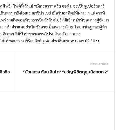
ว์” ไฟต์นี้ ถึงแม้ “มังกรชวา” คริส จอห์น จะเป็นซูเปอร์สตาร์
เดินทางมาถึงโรงแรมมาริน่า เบย์ เมื่อวันอาทิตย์ที่ผ่านมา แต่จากที่
ร่ รวมถึงตอนที่ชลธารบินถึงสิงคโปร์ ก็มีเจ้าหน้าที่ของทางผู้จัด มา
้าถิ่นมาทำข่าวแต่อย่างใด ซึ่งอาจเป็นเพราะนักชกไทยมาในฐานะผู้ท้า
าวอิเหนา ที่มีนักข่าวช่างภาพไปรอต้อนรับมากมาย
ัดได้ให้ ชลธาร อ.พิริยะภิญโญ ซ้อมโชว์สื่อมวลชน เวลา 09.30 น.
Next article
ิวชิง
“บัวหลวง ต้อน อินโด” “ขวัญพิชิตดุทุบน็อกยก 2”