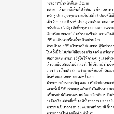
“ชลธาร”น้ำหนักขึ้นลงเร็วมาก
หลังจากเดินทางถึงสิงคโปร์ ชลธาร ก็ทานอาหาร
หนักดู ปรากฎว่าพุ่งพรวดเกินไปถึง 6 ปอนด์ทีเด
เป้า 2 ยกๆ ละ 5 นาที ปรากฎว่ากลับมาทดสอบน้ำ
อนันต์ และ ใกล้รุ่ง ศักดิ์จารุพร อย่างมาก เพรา
เรียบร้อย ชลธารก็เก็บตัวนอนพักผ่อนยาวยันเช้
“วิชิต”เป็นห่วงเรื่องน้ำหนักอย่างเดียว
หัวหน้าคณะ วิชิต ไพรอนันต์ เผยกับผู้สื่อข่าว
ในครั้งนี้ ไม่ใช่เรื่องฝีมือของ คริส จอห์น หร
ชลธารและเทรนเนอร์คู่ใจ ให้ควบคุมดูแลอย่างเ
เดียวเหมือนต่อยในบ้านเราไม่ได้ เกินหน้าวันชั่งจริ
เกรงว่าจะมีผลต่อสภาพร่างกายที่อ่อนล้านั่นเอง
ตื่นเต้นออกนอกประเทศครั้งแรก
นักชกชาวอำนาจเจริญ ชลธาร เปิดใจก่อนออกเดิน
โลกครั้งนี้ ยังคิดว่าเฉยๆ แต่พอถึงวันเดินทาง
ครั้งแรกในชีวิตของตน แต่คิดว่าเดี๋ยวก็คงปรับตั
กดดันหรือเปล่าเมื่อขึ้นเวทีนั้น ชลธาร บอกว่า
ประเทศเป็นกลาง ตนจะพยายามทำสมาธิ ตั้งสติให้ด
บรรยากาศไม่ค่อยคึกคักเท่าไหร่