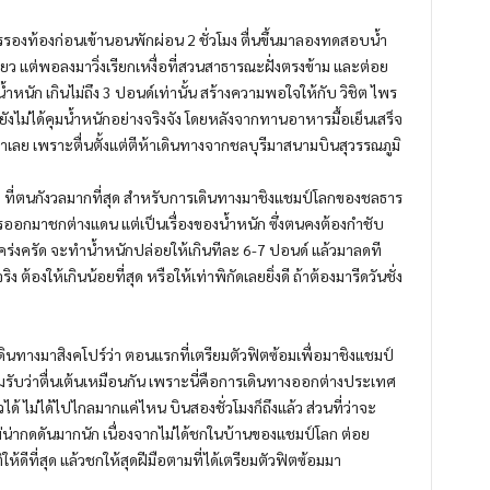
รองท้องก่อนเข้านอนพักผ่อน 2 ชั่วโมง ตื่นขึ้นมาลองทดสอบน้ำ
ียว แต่พอลงมาวิ่งเรียกเหงื่อที่สวนสาธารณะฝั่งตรงข้าม และต่อย
หนัก เกินไม่ถึง 3 ปอนด์เท่านั้น สร้างความพอใจให้กับ วิชิต ไพร
ะยังไม่ได้คุมน้ำหนักอย่างจริงจัง โดยหลังจากทานอาหารมื้อเย็นเสร็จ
าเลย เพราะตื่นตั้งแต่ตีห้าเดินทางจากชลบุรีมาสนามบินสุวรรณภูมิ
ว่า ที่ตนกังวลมากที่สุด สำหรับการเดินทางมาชิงแชมป์โลกของชลธาร
ือการออกมาชกต่างแดน แต่เป็นเรื่องของน้ำหนัก ซึ่งตนคงต้องกำชับ
คร่งครัด จะทำน้ำหนักปล่อยให้เกินทีละ 6-7 ปอนด์ แล้วมาลดที
ง ต้องให้เกินน้อยที่สุด หรือให้เท่าพิกัดเลยยิ่งดี ถ้าต้องมารีดวันชั่ง
ทางมาสิงคโปร์ว่า ตอนแรกที่เตรียมตัวฟิตซ้อมเพื่อมาชิงแชมป์
 ยอมรับว่าตื่นเต้นเหมือนกัน เพราะนี่คือการเดินทางออกต่างประเทศ
วได้ ไม่ได้ไปไกลมากแค่ไหน บินสองชั่วโมงก็ถึงแล้ว ส่วนที่ว่าจะ
 ไม่น่ากดดันมากนัก เนื่องจากไม่ได้ชกในบ้านของแชมป์โลก ต่อย
ีที่สุด แล้วชกให้สุดฝีมือตามที่ได้เตรียมตัวฟิตซ้อมมา