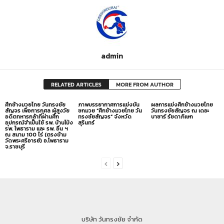
admin
RELATED ARTICLES
MORE FROM AUTHOR
ศึกช้างมวยไทย วันทรงชัย
ภาพบรรยากาศการแข่งขัน
ผลการแข่งศึกช้างมวยไทย
สัญจร เพื่อการกุศล ผู้สูงวัย
ชกมวย “ศึกช้างมวยไทย วัน
วันทรงชัยสัญจร ณ เดอะ
อดีตทหารกล้าที่ผ่านศึก
ทรงชัยสัญจร” จังหวัด
บาซาร์ รัชดาภิเษก
อุปกรณ์จำเป็นใช้ รพ. บ้านโป่ง
สุรินทร์
รพ. โพธาราม และ รพ. อื่น ฯ
ณ สนาม 100 ไร่ (ตรงข้าม
วัดพระศรีอารย์) อ.โพธาราม
จ.ราชบุรี
บริษัท วันทรงชัย จำกัด