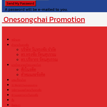
A password will be e-mailed to you.
Onesongchai Promotion
หน้าแรก
ตำนานวันทรงชัย
บริษัท วันทรงชัย จำกัด
ดร.ทรงชัย รัตนสุบรรณ
ดร.ปริยากร รัตนสุบรรณ
มวยไทย มรดกไทย มรดกโลก
ศึกในอดีต
คำคมและข้อคิด
แชมเปี้ยนโลก
S1 World Championship
ปณิธานและคำสอนวันทรงชัย
ข่าวและสารจากวันทรงชัย
สื่อ
ติดต่อเรา