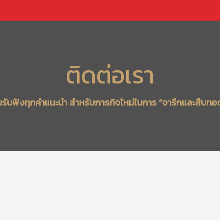
ติดต่อเรา
มรับฟังทุกคำแนะนำ สำหรับภารกิจใหม่ในการ “จารึกและสืบ