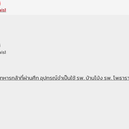
i
is1
i
is1
หารกล้าที่ผ่านศึก อุปกรณ์จำเป็นใช้ รพ. บ้านโป่ง รพ. โพธารา