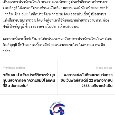
เห็นแววดาวโรจน์ดวงใหม่ของวงการมวยที่ชกอยู่ประจำศึกเพชรเจ้าพระยา
ของเสี่ยยูริ ได้เจรจากับทางจำนง เมืองสีมา และสมพงษ์ หัวหน้าคณะ จะนำ
มาสร้างเป็นมวยแม่เหล็กประดับวงการมวย โดยเจรจากับเสี่ยบู้ เมืองเพชร
แห่งศึกเพชรสุภาพรรณ โดยเล็งคู่ชกเอาไว้ที่ยอดมวยถ้วยพระราชทาน ก้อง
ศักดิ์ ศิษย์บุญมี ซึ่งจะลงรายการในปลายเดือนธันวาคม
นอกจากนี้ทางบิ๊กซ้งยังฝากให้แฟนมวยช่วยจับตาดาวโรจน์ดวงใหม่ เพชรใหม่
ศิษย์บุญมี ซึ่งนักมวยคนนี้อาจถึงตำแหน่งยอดมวยไทยในอนาคต ทรงชัย
กล่าว
Previous article
Next article
“เจ้าบอมบ์ สร้างประวัติศาตร์” บุก
ผลการแข่งขันศึกมหาชนวันทรง
ทุบเอเจคาคอก “คว้าแชมป์โลกคน
ชัย วันพฤหัสบดีที่ 22 พฤศจิกายน
ที่สิบ วันทรงชัย”
2555 เวทีราชดำเนิน