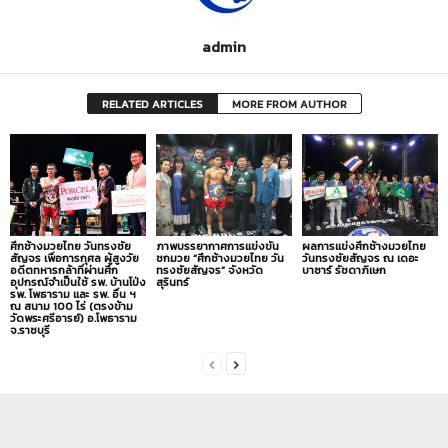
admin
RELATED ARTICLES
MORE FROM AUTHOR
ศึกช้างมวยไทย วันทรงชัย
ภาพบรรยากาศการแข่งขัน
ผลการแข่งศึกช้างมวยไทย
สัญจร เพื่อการกุศล ผู้สูงวัย
ชกมวย “ศึกช้างมวยไทย วัน
วันทรงชัยสัญจร ณ เดอะ
อดีตทหารกล้าที่ผ่านศึก
ทรงชัยสัญจร” จังหวัด
บาซาร์ รัชดาภิเษก
อุปกรณ์จำเป็นใช้ รพ. บ้านโป่ง
สุรินทร์
รพ. โพธาราม และ รพ. อื่น ฯ
ณ สนาม 100 ไร่ (ตรงข้าม
วัดพระศรีอารย์) อ.โพธาราม
จ.ราชบุรี