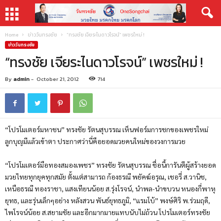
Home
ข่าววันทรงชัย
“ทรงชัย เจียระไนดาวโรจน์” เพชรใหม่ !
ข่าววันทรงชัย
“ทรงชัย เจียระไนดาวโรจน์” เพชรใหม่ !
By
admin
-
October 21, 2012
714
“โปรโมเตอร์มหาชน” ทรงชัย รัตนสุบรรณ เห็นฟอร์มการชกของเพชรใหม่
ลูกบุญมีแล้วเข้าตา ประกาศว่านี่คือยอดมวยคนใหม่ของวงการมวย
“โปรโมเตอร์มือทองสมองเพชร” ทรงชัย รัตนสุบรรณ ชื่อนี้การันตีผู้สร้างยอด
มวยไทยทุกยุคทุกสมัย ตั้งแต่สามารถ ก้องธรณี พยัคฆ์อรุณ, เชอรี่ ส.วานิช,
เหนือธรณี ทองราชา, แสงเทียนน้อย ส.รุ่งโรจน์, นำพล-นำขบวน หนองกี่พาหุ
ยุทธ, และรุ่นเล็กๆอย่าง หลังสวน พันธ์ยุทธภูมิ, “แรมโบ้” พงษ์ศิริ พ.ร่วมฤดี,
ไพโรจน์น้อย ส.สยามชัย และอีกมากมายแทบนับไม่ถ้วน โปรโมเตอร์ทรงชัย