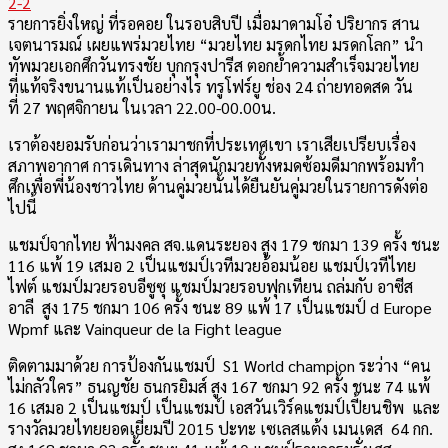
รายการยิ่งใหญ่ ที่รอคอย ในรอบสิบปี เมื่อมาดามโอ๋ ปริยากร สาน
เจตนารมณ์ เผยแพร่มวยไทย “มวยไทย มรดกไทย มรดกโลก” นำ
ทัพมวยเอกศึกวันทรงชัย บุกกรุงปารีส ตอกย้ำความสำเร็จมวยไทย
ที่แท้จริงขนานแท้เป็นอย่างไร ทรูโฟร์ยู ช่อง 24 ถ่ายทอดสด วัน
ที่ 27 พฤศจิกายน ในเวลา 22.00-00.00น.
เราต้องยอมรับก่อนว่าเรามาชกที่ประเทศเขา เราเสียเปรียบเรื่อง
สภาพอากาศ การเดินทาง ล่าสุดนักมวยทั้งหมดซ้อมดีมากพร้อมทำ
ศึกเพื่อพี่น้องชาวไทย ด้านคู่มวยนั้นได้ยืนยันคู่มวยในรายการดังต่อ
ไปนี้
แชมป์จากไทย ฟ้ามงคล สจ.แดนระยอง สูง 179 ชกมา 139 ครั้ง ชนะ
116 แพ้ 19 เสมอ 2 เป็นแชมป์เวทีมวยอ้อมน้อย แชมป์เวทีไทย
ไฟต์ แชมป์มวยรอบอีซูซุ แชมป์มวยรอบฟุกเทียน ถล่มกับ อาซีส
อาลี สูง 175 ชกมา 106 ครั้ง ชนะ 89 แพ้ 17 เป็นแชมป์ d Europe
Wpmf และ Vainqueur de la Fight league
ติดตามมาด้วย การป้องกันแชมป์ S1 World champion ระว่าง “คน
ไม่กลัวใคร” ธนญชัย ธนกรยิมส์ สูง 167 ชกมา 92 ครั้ง ชนะ 74 แพ้
16 เสมอ 2 เป็นแชมป์ เป็นแชมป์ เอสวันเวิร์คแชมป์เปี้ยนชิพ และ
รางวัลมวยไทยยอดเยี่ยมปี 2015 ปะทะ เซเลสแต้ง เมนเดส 64 กก.