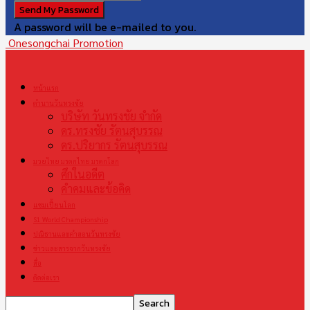
A password will be e-mailed to you.
Onesongchai Promotion
หน้าแรก
ตำนานวันทรงชัย
บริษัท วันทรงชัย จำกัด
ดร.ทรงชัย รัตนสุบรรณ
ดร.ปริยากร รัตนสุบรรณ
มวยไทย มรดกไทย มรดกโลก
ศึกในอดีต
คำคมและข้อคิด
แชมเปี้ยนโลก
S1 World Championship
ปณิธานและคำสอนวันทรงชัย
ข่าวและสารจากวันทรงชัย
สื่อ
ติดต่อเรา