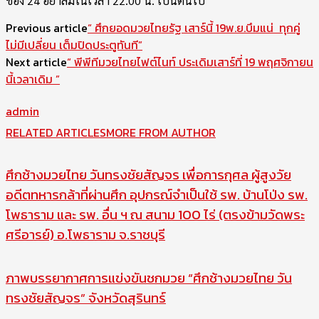
ช่อง 24 อย่าลืมในเวลา 22.00 น. เป็นต้นไป
Previous article
“ ศึกยอดมวยไทยรัฐ เสาร์นี้ 19พ.ย.บึมแน่ ทุกคู่
ไม่มีเปลี่ยน เต็มปิดประตูทันที”
Next article
“ พีพีทีมวยไทยไฟต์ไนท์ ประเดิมเสาร์ที่ 19 พฤศจิกายน
นี้เวลาเดิม ”
admin
RELATED ARTICLES
MORE FROM AUTHOR
ศึกช้างมวยไทย วันทรงชัยสัญจร เพื่อการกุศล ผู้สูงวัย
อดีตทหารกล้าที่ผ่านศึก อุปกรณ์จำเป็นใช้ รพ. บ้านโป่ง รพ.
โพธาราม และ รพ. อื่น ฯ ณ สนาม 100 ไร่ (ตรงข้ามวัดพระ
ศรีอารย์) อ.โพธาราม จ.ราชบุรี
ภาพบรรยากาศการแข่งขันชกมวย “ศึกช้างมวยไทย วัน
ทรงชัยสัญจร” จังหวัดสุรินทร์