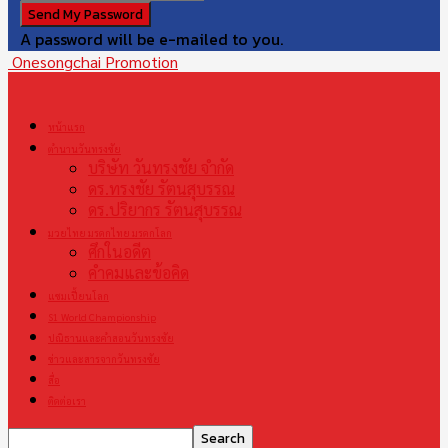
A password will be e-mailed to you.
Onesongchai Promotion
หน้าแรก
ตำนานวันทรงชัย
บริษัท วันทรงชัย จำกัด
ดร.ทรงชัย รัตนสุบรรณ
ดร.ปริยากร รัตนสุบรรณ
มวยไทย มรดกไทย มรดกโลก
ศึกในอดีต
คำคมและข้อคิด
แชมเปี้ยนโลก
S1 World Championship
ปณิธานและคำสอนวันทรงชัย
ข่าวและสารจากวันทรงชัย
สื่อ
ติดต่อเรา