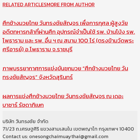
RELATED ARTICLES
MORE FROM AUTHOR
ศึกช้างมวยไทย วันทรงชัยสัญจร เพื่อการกุศล ผู้สูงวัย
อดีตทหารกล้าที่ผ่านศึก อุปกรณ์จำเป็นใช้ รพ. บ้านโป่ง รพ.
โพธาราม และ รพ. อื่น ฯ ณ สนาม 100 ไร่ (ตรงข้ามวัดพระ
ศรีอารย์) อ.โพธาราม จ.ราชบุรี
ภาพบรรยากาศการแข่งขันชกมวย “ศึกช้างมวยไทย วัน
ทรงชัยสัญจร” จังหวัดสุรินทร์
ผลการแข่งศึกช้างมวยไทย วันทรงชัยสัญจร ณ เดอะ
บาซาร์ รัชดาภิเษก
บริษัท วันทรงชัย จำกัด
71/23 ถ.เศรษฐศิริ แขวงสามเสนใน เขตพญาไท กรุงเทพฯ 10400
Contact us: onesongchaimuaythai@gmail.com