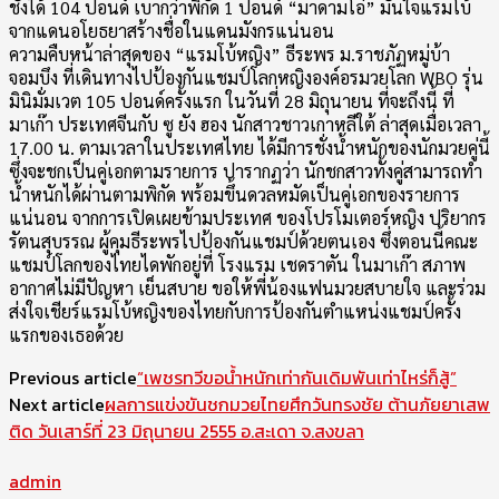
ชั่งได้ 104 ปอนด์ เบากว่าพิกัด 1 ปอนด์ “มาดามโอ๋” มั่นใจแรมโบ้
จากแดนอโยธยาสร้างชื่อในแดนมังกรแน่นอน
ความคืบหน้าล่าสุดของ “แรมโบ้หญิง” ธีระพร ม.ราชภัฏหมู่บ้า
จอมบึง ที่เดินทางไปป้องกันแชมป์โลกหญิงองค์อรมวยโลก WBO รุ่น
มินิมั่มเวต 105 ปอนด์ครั้งแรก ในวันที่ 28 มิถุนายน ที่จะถึงนี้ ที่
มาเก๊า ประเทศจีนกับ ซู ยัง ฮอง นักสาวชาวเกาหลีใต้ ล่าสุดเมื่อเวลา
17.00 น. ตามเวลาในประเทศไทย ได้มีการชั่งน้ำหนักของนักมวยคู่นี้
ซึ่งจะชกเป็นคู่เอกตามรายการ ปารากฏว่า นักชกสาวทั้งคู่สามารถทำ
น้ำหนักได้ผ่านตามพิกัด พร้อมขึ้นดวลหมัดเป็นคู่เอกของรายการ
แน่นอน จากการเปิดเผยข้ามประเทศ ของโปรโมเตอร์หญิง ปริยากร
รัตนสุบรรณ ผู้คุมธีระพรไปป้องกันแชมป์ด้วยตนเอง ซึ่งตอนนี้คณะ
แชมป์โลกของไทยไดพักอยู่ที่ โรงแรม เชดราตัน ในมาเก๊า สภาพ
อากาศไม่มีปัญหา เย็นสบาย ขอให้พี่น้องแฟนมวยสบายใจ และร่วม
ส่งใจเชียร์แรมโบ้หญิงของไทยกับการป้องกันตำแหน่งแชมป์ครั้ง
แรกของเธอด้วย
Previous article
“เพชรทวีขอน้ำหนักเท่ากันเดิมพันเท่าไหร่ก็สู้”
Next article
ผลการแข่งขันชกมวยไทยศึกวันทรงชัย ต้านภัยยาเสพ
ติด วันเสาร์ที่ 23 มิถุนายน 2555 อ.สะเดา จ.สงขลา
admin