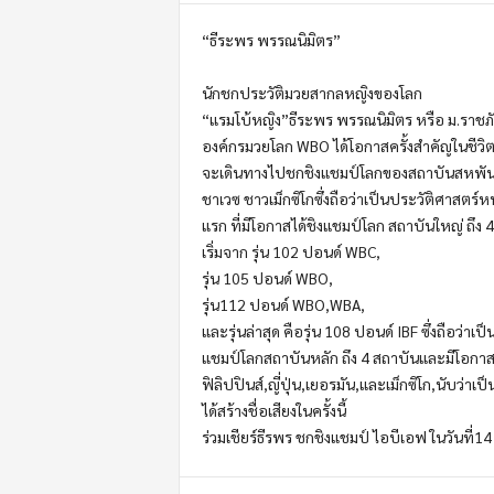
m
o
“ธีระพร พรรณนิมิตร”
t
i
นักชกประวัติมวยสากลหญิงของโลก
o
“แรมโบ้หญิง”ธีระพร พรรณนิมิตร หรือ ม.ราชภั
n
องค์กรมวยโลก WBO ได้โอกาสครั้งสำคัญในชีว
จะเดินทางไปชกชิงแชมป์โลกของสถาบันสหพันธ์ม
ชาเวซ ชาวเม็กซิโกซึ่งถือว่าเป็นประวัติศาสต
แรก ที่มีโอกาสได้ชิงแชมป์โลก สถาบันใหญ่ ถึง 
เริ่มจาก รุ่น 102 ปอนด์ WBC,
รุ่น 105 ปอนด์ WBO,
รุ่น112 ปอนด์ WBO,WBA,
และรุ่นล่าสุด คือรุ่น 108 ปอนด์ IBF ซึ่งถือว
แชมป์โลกสถาบันหลัก ถึง 4 สถาบันและมีโอกาส
ฟิลิปปินส์,ญี่ปุ่น,เยอรมัน,และเม็กซิโก,นับว่
ได้สร้างชื่อเสียงในครั้งนี้
ร่วมเชียร์ธีรพร ชกชิงแชมป์ ไอบีเอฟ ในวันที่14