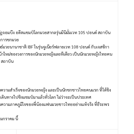
ฎจอมบึง อดีตแชมป์โลกมวยสากลรุ่นมินิมั่มเวท 105 ปอนด์ สถาบัน
ิตการชกมวย
วยนานาชาติ IBF ในรุ่นจูเนียร์ฟลายเวท 108 ปอนด์ กับเจสซิกา
ร์หน้าใหม่ของวงการของนักมวยหญิงเลยทีเดียว เป็นนักมวยหญิงไทยคน
4 สถาบัน
่าเป็นความสำเร็จของนักมวยหญิง และเป็นนักชกชาวไทยคนแรก ที่ได้ชิง
เดินทางไปชิงแชมป์มาแล้วทั่วโลก ไม่ว่าจะเป็นประเทศ
าเป็นความภาคภูมิใจของพี่น้องแฟนมวยชาวไทยอย่างแท้จริง ที่ธีระพร
 มกราคม นี้