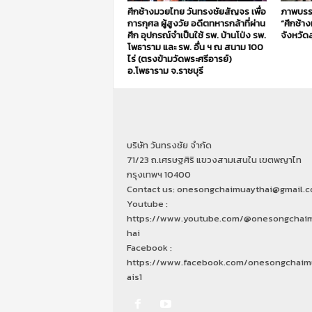
ศึกช้างมวยไทย วันทรงชัยสัญจร เพื่อ
ภาพบรร
การกุศล ผู้สูงวัย อดีตทหารกล้าที่ผ่าน
“ศึกช้า
ศึก อุปกรณ์จำเป็นใช้ รพ. บ้านโป่ง รพ.
จังหวัดส
โพธาราม และ รพ. อื่น ฯ ณ สนาม 100
ไร่ (ตรงข้ามวัดพระศรีอารย์)
อ.โพธาราม จ.ราชบุรี
บริษัท วันทรงชัย จำกัด
71/23 ถ.เศรษฐศิริ แขวงสามเสนใน เขตพญาไท
กรุงเทพฯ 10400
Contact us: onesongchaimuaythai@gmail.
Youtube :
https://www.youtube.com/@onesongchai
hai
Facebook :
https://www.facebook.com/onesongchaim
ais1