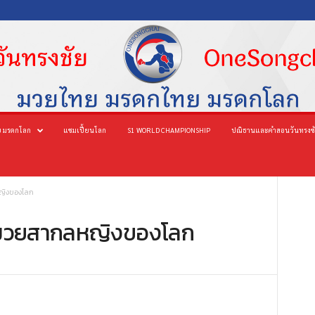
 มรดกโลก
แชมเปี้ยนโลก
S1 WORLD CHAMPIONSHIP
ปณิธานและคำสอนวันทรงช
หญิงของโลก
ติมวยสากลหญิงของโลก