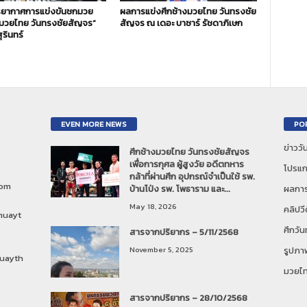
ยากาศการแข่งขันชกมวย
ผลการแข่งศึกช้างมวยไทย วันทรงชัย
งมวยไทย วันทรงชัยสัญจร”
สัญจร ณ เดอะ บาซาร์ รัชดาภิเษก
ุรินทร์
EVEN MORE NEWS
PO
ข่าวว
ศึกช้างมวยไทย วันทรงชัยสัญจร
เพื่อการกุศล ผู้สูงวัย อดีตทหาร
โปรแก
กล้าที่ผ่านศึก อุปกรณ์จำเป็นใช้ รพ.
com
บ้านโป่ง รพ. โพธาราม และ...
ผลการ
May 18, 2026
คลิปวี
muayt
ศึกวั
สารจากปริยากร – 5/11/2568
November 5, 2025
รูปภา
uayth
มวยไ
สารจากปริยากร – 28/10/2568