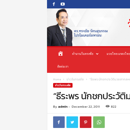
O
ห
ตำนานวันทรงชัย
มวยไทย มรดกไทย
n
e
น้
ติดต่อเรา
s
o
n
า
Home
ข่าววันทรงชัย
“ธีระพร นักชกประวัติมวยสากล
g
ข่าววันทรงชัย
c
“ธีระพร นักชกประวั
แ
h
a
ร
By
admin
-
December 22, 2011
822
i
P
ก
r
o