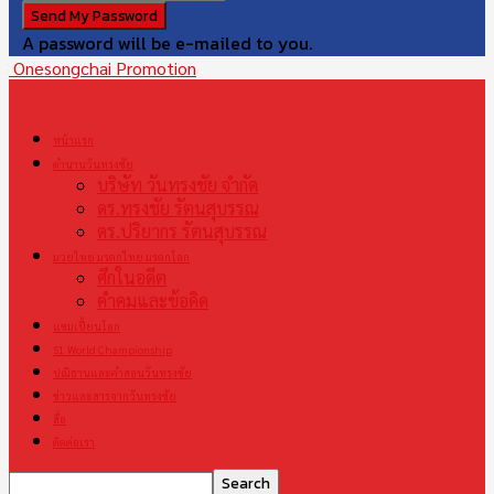
A password will be e-mailed to you.
Onesongchai Promotion
หน้าแรก
ตำนานวันทรงชัย
บริษัท วันทรงชัย จำกัด
ดร.ทรงชัย รัตนสุบรรณ
ดร.ปริยากร รัตนสุบรรณ
มวยไทย มรดกไทย มรดกโลก
ศึกในอดีต
คำคมและข้อคิด
แชมเปี้ยนโลก
S1 World Championship
ปณิธานและคำสอนวันทรงชัย
ข่าวและสารจากวันทรงชัย
สื่อ
ติดต่อเรา