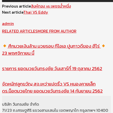
Previous article
สิงห์ทอง vs เพชรน้ำหนึ่ง
Next article
Thai VS Eddy
admin
RELATED ARTICLES
MORE FROM AUTHOR
ศึกมวยเงินล้าน มวยรอบ ทีโอเอ ปูนกาวดีของ ฮีโร่
23 พฤศจิกายน นี้
รายการ ยอดมวยวันทรงชัย วันเสาร์ที่ 19 ตุลาคม 2562
จัดหนัก!ลูกขวัญ สจ.เหว่าแปดริ้ว VS หนองคายเล็ก
ดร.น็อตมวยไทย ยอดมวยวันทรงชัย 14 กันยายน 2562
บริษัท วันทรงชัย จำกัด
71/23 ถ.เศรษฐศิริ แขวงสามเสนใน เขตพญาไท กรุงเทพฯ 10400