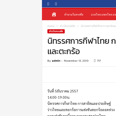
O
ห
ตำนานวันทรงชัย
มวยไทย มรดกไทย มร
n
e
น้
s
Home
ข่าววันทรงชัย
นิทรรศการกีฬาไทย การสาธิตแล
o
ข่าววันทรงชัย
นิทรรศการกีฬาไทย ก
n
า
g
และตะกร้อ
c
แ
h
a
ร
By
admin
-
November 13, 2013
717
i
P
ก
r
o
m
วันที่ 5ธันวาคม 2557
o
t
14.00-19.00น.
i
นิทรรศการกีฬาไทย การสาธิตและประดิษฐ์
o
ว่าวไทยและตะกร้อการแข่งขันตะกร้อลอดห่วง
n
การแข่งขันกะบี่กะบองการแสดงว่าวไทย