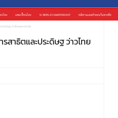
ดกโลก
แชมเปี้ยนโลก
S1 WORLD CHAMPIONSHIP
ปณิธานและคำสอนวันทรงชัย
ะประดิษฐ ว่าวไทยและตะกร้อ
ารสาธิตและประดิษฐ ว่าวไทย