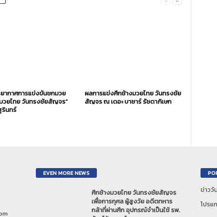
ยากาศการแข่งขันชกมวย
ผลการแข่งศึกช้างมวยไทย วันทรงชัย
งมวยไทย วันทรงชัยสัญจร”
สัญจร ณ เดอะ บาซาร์ รัชดาภิเษก
ุรินทร์
EVEN MORE NEWS
PO
ข่าวว
ศึกช้างมวยไทย วันทรงชัยสัญจร
เพื่อการกุศล ผู้สูงวัย อดีตทหาร
โปรแก
กล้าที่ผ่านศึก อุปกรณ์จำเป็นใช้ รพ.
com