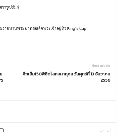
าชูปถัมภ์
ระราชทานพระบาทสมเด็จพระเจ้าอยู่หัว King’s Cup
Next article
ม
ศึกเอ็ม150พิชิตโลกมหากุศล วันศุกร์ที่ 13 ธันวาคม
“5
2556