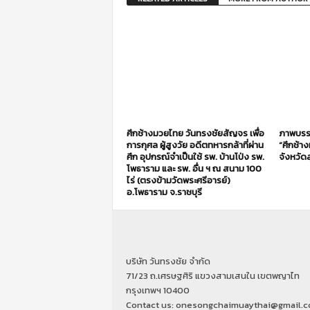
ศึกช้างมวยไทย วันทรงชัยสัญจร เพื่อ
ภาพบรร
การกุศล ผู้สูงวัย อดีตทหารกล้าที่ผ่าน
“ศึกช้า
ศึก อุปกรณ์จำเป็นใช้ รพ. บ้านโป่ง รพ.
จังหวัดส
โพธาราม และ รพ. อื่น ฯ ณ สนาม 100
ไร่ (ตรงข้ามวัดพระศรีอารย์)
อ.โพธาราม จ.ราชบุรี
บริษัท วันทรงชัย จำกัด
71/23 ถ.เศรษฐศิริ แขวงสามเสนใน เขตพญาไท
กรุงเทพฯ 10400
Contact us: onesongchaimuaythai@gmail.