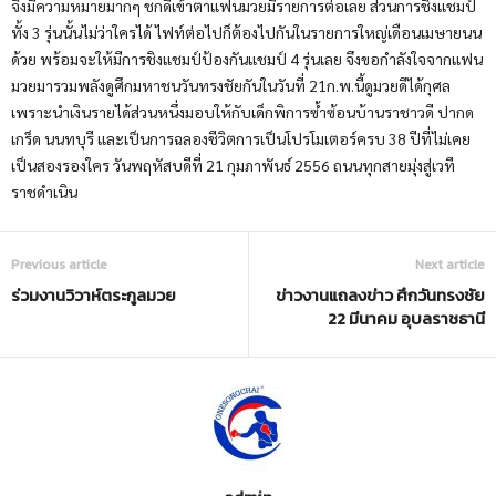
จึงมีความหมายมากๆ ชกดีเข้าตาแฟนมวยมีรายการต่อเลย ส่วนการชิงแชมป์
ทั้ง 3 รุ่นนั้นไม่ว่าใครได้ ไฟท์ต่อไปก็ต้องไปกันในรายการใหญ่เดือนเมษายนน
ด้วย พร้อมจะให้มีการชิงแชมป์ป้องกันแชมป์ 4 รุ่นเลย จึงขอกำลังใจจากแฟน
มวยมารวมพลังดูศึกมหาชนวันทรงชัยกันในวันที่ 21ก.พ.นี้ดูมวยดีได้กุศล
เพราะนำเงินรายได้ส่วนหนึ่งมอบให้กับเด็กพิการซ้ำซ้อนบ้านราชาวดี ปากด
เกร็ด นนทบุรี และเป็นการฉลองชีวิตการเป็นโปรโมเตอร์ครบ 38 ปีที่ไม่เคย
เป็นสองรองใคร วันพฤหัสบดีที่ 21 กุมภาพันธ์ 2556 ถนนทุกสายมุ่งสู่เวที
ราชดำเนิน
Previous article
Next article
ร่วมงานวิวาห์ตระกูลมวย
ข่าวงานแถลงข่าว ศึกวันทรงชัย
22 มีนาคม อุบลราชธานี