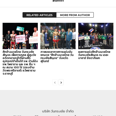
admin
RELATED ARTICLES
MORE FROM AUTHOR
ศึกช้างมวยไทย วันทรงชัย
ภาพบรรยากาศการแข่งขัน
ผลการแข่งศึกช้างมวยไทย
สัญจร เพื่อการกุศล ผู้สูงวัย
ชกมวย “ศึกช้างมวยไทย วัน
วันทรงชัยสัญจร ณ เดอะ
อดีตทหารกล้าที่ผ่านศึก
ทรงชัยสัญจร” จังหวัด
บาซาร์ รัชดาภิเษก
อุปกรณ์จำเป็นใช้ รพ. บ้านโป่ง
สุรินทร์
รพ. โพธาราม และ รพ. อื่น ฯ
ณ สนาม 100 ไร่ (ตรงข้าม
วัดพระศรีอารย์) อ.โพธาราม
จ.ราชบุรี
บริษัท วันทรงชัย จำกัด