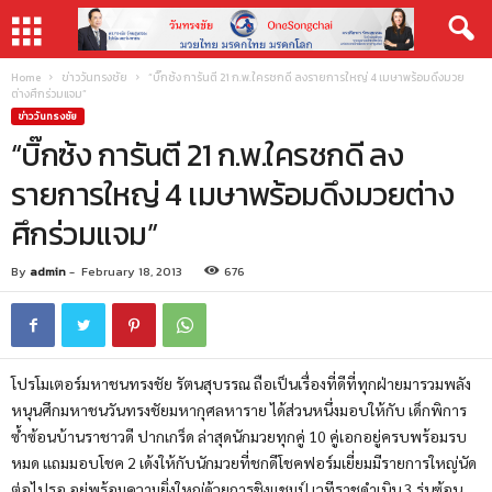
Home
ข่าววันทรงชัย
“บิ๊กซ้ง การันตี 21 ก.พ.ใครชกดี ลงรายการใหญ่ 4 เมษาพร้อมดึงมวย
ต่างศึกร่วมแจม”
ข่าววันทรงชัย
“บิ๊กซ้ง การันตี 21 ก.พ.ใครชกดี ลง
รายการใหญ่ 4 เมษาพร้อมดึงมวยต่าง
ศึกร่วมแจม”
By
admin
-
February 18, 2013
676
โปรโมเตอร์มหาชนทรงชัย รัตนสุบรรณ ถือเป็นเรื่องที่ดีที่ทุกฝ่ายมารวมพลัง
หนุนศึกมหาชนวันทรงชัยมหากุศลหาราย ได้ส่วนหนึ่งมอบให้กับ เด็กพิการ
ซ้ำซ้อนบ้านราชาวดี ปากเกร็ด ล่าสุดนักมวยทุกคู่ 10 คู่เอกอยู่ครบพร้อมรบ
หมด แถมมอบโชค 2 เด้งให้กับนักมวยที่ชกดีโชคฟอร์มเยี่ยมมีรายการใหญ่นัด
ต่อไปรอ อยู่พร้อมความยิ่งใหญ่ด้วยการชิงแชมป์ เวทีราชดำเนิน 3 รุ่นซ้อน