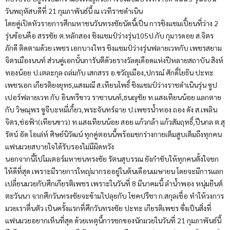
วันพฤหัสบดีที่ 21 กุมภาพันธ์นี้ ณ เวทีราชดำเนิน
โดยคู่เปิดหัวรายการศึกมหาชนวันทรงชัยนัดนี้เป็น การชิงแชมเปี้ยนที่ว่าง 2
รุ่นซ้อนคือ สรรชัย ต.หลักสอง ชิงแชมป์ว่างรุ่น105ป.กับ กุมารดอย ส.จิตร
ภักดี ติดตามด้วย เพชร เอกบางไทร ชิงแชมป์ว่างรุ่นฟลายเวทกับ เพชรสยาม
จิตรเมืองนนท์ ส่วนคู่เอกนั้นการันตีด้วยรางวัลดุเดือดแห่งปีหลายสถาบัน สิงห์
ทองน้อย ป.เตละกุล ถล่มกับ เสกสรร อ.ขวัญเมือง,ปกรณ์ ศักดิ์โยธิน ปะทะ
เพชรเอก เกียรติยงยุทธ,แสงมณี ส.เทียนโพธิ์ ชิงแชมป์ว่างราชดำเนินรุ่น ซูป
เปอร์ฟลายเวท กับ อินทรีขาว ราชานนท์,ธนญชัย ท.แสงเทียนน้อย แลกตาย
กับ วิษณุพร ซูจีบะหมี่เกี้ยว,พระจันทร์ฉาย ป.เพชรน้ำทอง ถอง ดัง ส.เพลิน
จิตร,ช่อฟ้า(เทียนขาว) ท.แสงเทียนน้อย สอย แก้วกล้า แก้วสัมฤทธิ์,ปืนกล ต.สุ
รัตน์ อัด โอเล่ห์ ศิษย์นิวัฒน์ ทุกคู่ตอนนี้พร้อมชกร่างกายเต็มสูบเต็มถึงทุกคน
แฟนมวยสบายใจได้รับรองไม่มีผิดหวัง
นอกจากนี้โปโมเตอร์มหาชนทรงชัย รัตนสุบรรณ ยังกำชับให้ทุกคนตั้งใจชก
ให้ดีที่สุด เพราะมีรายการใหญ่มากรออยู่ในต้นเดือนเมษายน โดยจะมีการแลก
เปลี่ยนมวยกับศึกเกียรติเพชร เพราะในวันที่ 8 มีนาคมนี้ ลำน้ำพอง หนุ่มยีนต์
ตะวันนา จากศึกวันทรงชัยจะข้ามไปลุยกับ โชคปรีชา ก.สกุลเชื่อ ทำให้วงการ
มวยเราตื่นตัว เป็นครั้งแรกที่ศึกวันทรงชัย ปะทะ เกียรติเพชร ซึ่งเป็นสิ่งที่
แฟนมวยอยากเห็นที่สุด ด้วยเหตุนี้การชกของนักมวยในวันที่ 21 กุมภาพันธ์นี้