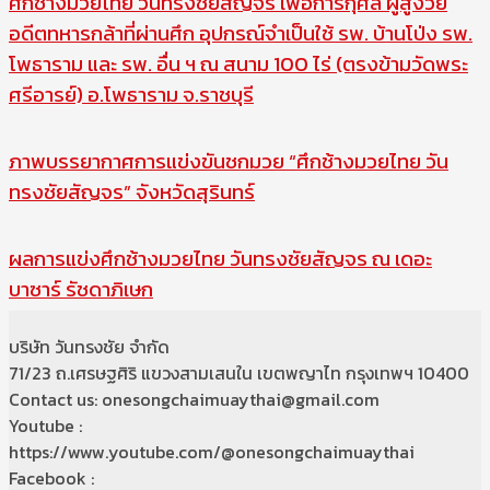
ศึกช้างมวยไทย วันทรงชัยสัญจร เพื่อการกุศล ผู้สูงวัย
อดีตทหารกล้าที่ผ่านศึก อุปกรณ์จำเป็นใช้ รพ. บ้านโป่ง รพ.
โพธาราม และ รพ. อื่น ฯ ณ สนาม 100 ไร่ (ตรงข้ามวัดพระ
ศรีอารย์) อ.โพธาราม จ.ราชบุรี
ภาพบรรยากาศการแข่งขันชกมวย “ศึกช้างมวยไทย วัน
ทรงชัยสัญจร” จังหวัดสุรินทร์
ผลการแข่งศึกช้างมวยไทย วันทรงชัยสัญจร ณ เดอะ
บาซาร์ รัชดาภิเษก
บริษัท วันทรงชัย จำกัด
71/23 ถ.เศรษฐศิริ แขวงสามเสนใน เขตพญาไท กรุงเทพฯ 10400
Contact us: onesongchaimuaythai@gmail.com
Youtube :
https://www.youtube.com/@onesongchaimuaythai
Facebook :