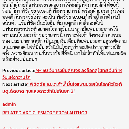
มัน นำคู่มวยที่แฟนมวยรอคอย มาให้ชมกันทั้ง มานะศักดิ์ ศิษย์นิ
วัฒน์ ก็มา พิชิตัชย อ.บต.กำพี้ก็มารายการนี้ พร้อมด้วยมรดกรุ่นใหม่
ของศึกวันทรงชัยไม่ว่าจะเป็น พิตชิชัย อ.บ.ต.กำพี้ ขยี้ กล้าศึก ส.มี
อนันต์ ….,วันพิชิต มีนะโยธิน ทิ่ม แตกหัก ศักดิ์หอมศิิลป์
แฟนมวยขาประจำอย่าตกใจหากวันนั้น หากมีแฟนมวยขาจรให้
ความสนใจเยอะเข้าชม รายการนี้ เพราะทั้งเจ้า กิ่งซางเล็ก ส.พนม
ทอง และ ปากกาเหล็ก เป็นมวยเงินเดือนที่แฟนมวยตามภูธรติดตาม
เล่นมาตลอด ไฟท์นี้มั่น ครั้งนี้มั่น่ใจมากว่า จะเกิดปรากฏาการณ์อีก
ครั้ง เพราะศึกมหาชนวันทรงชัย ยี่ห้อนี้ เราไม่กล้าทำให้แฟนมวยผิด
หวังอย่างแน่นอนฯ
Previous article
M-150 วันทรงชัยสัญจร ลงล๊อคสุโขทัย วันที่ 14
Next article
” พิชิตชัย อ.บ.ต.กำพี้ มั่นใจแฟนมวยเป็นโรคหัวใจหา้
มดูเด็ดขาด ทุบแสงดาวชักไม่เกินยก 3″
admin
RELATED ARTICLES
MORE FROM AUTHOR