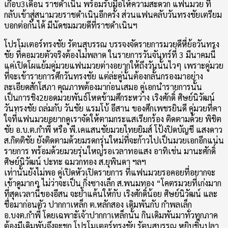
เกือบ3เดือน ราชดำเนิน พร้อมรับมือให้ความสะดวก แฟนมวย ที่
กลับเข้าสู่สนามวยราชดำเนินอีกครั้ง ส่วนแฟนคลับวันทรงชัยเตรียม
บอกต่อกันได้ มีนัดชมมวยดีที่ราชดำเนินฯ
โปรโมเตอร์ทรงชัย รัตนสุบรรณ บรรจงจัดรายการมวยดีหี่ย้อวันทรง
ชัย ที่คอมวยตัวจริงต้องไม่พลาด ในรายการวันจันทร์ที่ 3 มีนาคมนี้
แค่เปิดโผแย้มคู่มวยแฟนมวยต่างอยากให้ถึงวันนั้นไวๆ เพราะคู่มวย
ที่จะเข้ารายการศึกวันทรงชัย แต่ล่ะคู่นั้นต้องกลั้นกรองมาอย่าง
ละเอียดสักโสภา คุณภาพต้องมาก่อนเสมอ คู่เอกนำรายการนั้น
เป็นการชิง2ยอดมวยพันธ์โหดข้ามศึกระหว่าง เริงศักดิ์ ศิษย์นิวัฒน์
วันทรงชัย ถล่มกับ วันชัย แรมโบ้ อีสาน ของศึกเพชรยินดี คู่มวยที่คา
ใจที่แฟนมวยอยากดูเราจัดให้ตามกระแสเรียกร้อง ติดตามด้วย พิชิต
ชัย อ.บ.ต.กำพี้ หรือ พี.เคแสนชัยมวยไทยยิมส์ โป้งปิดบัญชี แสงดาว
ส.กิตติชัย ยังติดตามด้วยมรดกรุ่นใหม่ที่จะก้าวไปเป็นมวยเอกอีกแน่น
รายการ พร้อมด้วยมวยรุ่นใหญ่รอเวลาทอแสง อาทิเช่น มานะศักดิ์
ศิษย์นิวัฒน์ ปะทะ ฉมวกทอง ส.ยุพินดา ฯลฯ
เท่านั้นยังไม่พอ คู่เปิดหัวเปิดรายการ ที่แฟนมวยรอคอยที่อยากจะ
เข้าดูมากๆ ไม่ว่าจะเป็น กิ่งซางเล็ก ส.พนมทอง “โคตรมวยที่เก่งมาก
ที่สุดเวลานี้ของอีสน จะย้ำแค้นให้กับ เริงศักดิ์น้อย ศิษย์นิวัฒน์ และ
ชื่อมาก่อนตัว ปากกาเหล็ก ต.หลักสอง เดิมพันกับ กำพลเล็ก
อ.บงต.กำพี้ โดยเฉพาะัเจ้าปากกาเหล็กนั้น กินเดิมพันมาทั่วทุกภาค
ต้องมีเดิมพันจึงจะชก โปรโมเตอร์ทรงชัย รัตนสุบรรณ หยิบชิ้นปลา