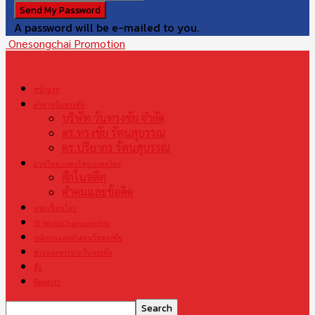
A password will be e-mailed to you.
Onesongchai Promotion
หน้าแรก
ตำนานวันทรงชัย
บริษัท วันทรงชัย จำกัด
ดร.ทรงชัย รัตนสุบรรณ
ดร.ปริยากร รัตนสุบรรณ
มวยไทย มรดกไทย มรดกโลก
ศึกในอดีต
คำคมและข้อคิด
แชมเปี้ยนโลก
S1 World Championship
ปณิธานและคำสอนวันทรงชัย
ข่าวและสารจากวันทรงชัย
สื่อ
ติดต่อเรา