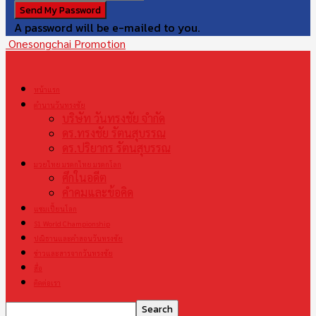
A password will be e-mailed to you.
Onesongchai Promotion
หน้าแรก
ตำนานวันทรงชัย
บริษัท วันทรงชัย จำกัด
ดร.ทรงชัย รัตนสุบรรณ
ดร.ปริยากร รัตนสุบรรณ
มวยไทย มรดกไทย มรดกโลก
ศึกในอดีต
คำคมและข้อคิด
แชมเปี้ยนโลก
S1 World Championship
ปณิธานและคำสอนวันทรงชัย
ข่าวและสารจากวันทรงชัย
สื่อ
ติดต่อเรา