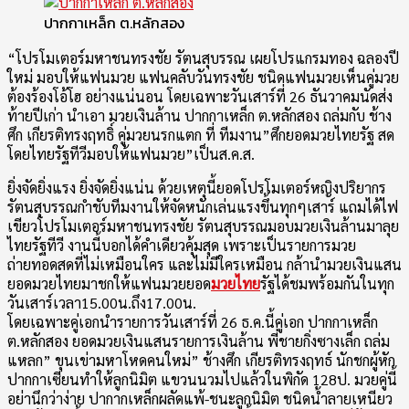
ปากกาเหล็ก ต.หลักสอง
“โปรโมเตอร์มหาชนทรงชัย รัตนสุบรรณ เผยโปรแกรมทอง ฉลองปี
ใหม่ มอบให้แฟนมวย แฟนคลับวันทรงชัย ชนิดแฟนมวยเห็นคู่มวย
ต้องร้องโอ้โฮ อย่างแน่นอน โดยเฉพาะวันเสาร์ที่ 26 ธันวาคมนัดส่ง
ท้ายปีเก่า นำเอา มวยเงินล้าน ปากกาเหล็ก ต.หลักสอง ถล่มกับ ช้าง
ศึก เกียรติทรงฤทธิ์ คู่มวยนรกแตก ที่ ทีมงาน”ศึกยอดมวยไทยรัฐ สด
โดยไทยรัฐทีวีมอบให้แฟนมวย”เป็นส.ค.ส.
ยิ่งจัดยิ่งแรง ยิ่งจัดยิ่งแน่น ด้วยเหตุนี้ยอดโปรโมเตอร์หญิงปริยากร
รัตนสุบรรณกำชับทีมงานให้จัดหนักเล่นแรงขึ้นทุกๆเสาร์ แถมได้ไฟ
เขียวโปรโมเตอร์มหาชนทรงชัย รัตนสุบรรณมอบมวยเงินล้านมาลุย
ไทยรัฐทีวี งานนี้บอกได้คำเดียวคุ้มสุด เพราะเป็นรายการมวย
ถ่ายทอดสดที่ไม่เหมือนใคร และไม่มีใครเหมือน กล้านำมวยเงินแสน
ยอดมวยไทยมาชกให้แฟนมวยยอด
มวยไทย
รัฐได้ชมพร้อมกันในทุก
วันเสาร์เวลา15.00น.ถึง17.00น.
โดยเฉพาะคู่เอกนำรายการวันเสาร์ที่ 26 ธ.ค.นี้คู่เอก ปากกาเหล็ก
ต.หลักสอง ยอดมวยเงินแสนรายการเงินล้าน พี่ชายกิ่งซางเล็ก ถล่ม
แหลก” ขุนเข่ามหาโหดคนใหม่” ช้างศึก เกียรติทรงฤทธ์ นักชกผู้หัก
ปากกาเซียนทำให้ลูกนิมิต แขวนนวมไปแล้วในพิกัด 128ป. มวยคู่นี้
อย่านึกว่าง่าย ปากากเหล็กผลัดแพ้-ชนะลูกนิมิต ชนิดน้ำลายเหนียว