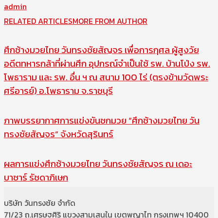
admin
RELATED ARTICLES
MORE FROM AUTHOR
ศึกช้างมวยไทย วันทรงชัยสัญจร เพื่อการกุศล ผู้สูงวัย
อดีตทหารกล้าที่ผ่านศึก อุปกรณ์จำเป็นใช้ รพ. บ้านโป่ง รพ.
โพธาราม และ รพ. อื่น ฯ ณ สนาม 100 ไร่ (ตรงข้ามวัดพระ
ศรีอารย์) อ.โพธาราม จ.ราชบุรี
ภาพบรรยากาศการแข่งขันชกมวย “ศึกช้างมวยไทย วัน
ทรงชัยสัญจร” จังหวัดสุรินทร์
ผลการแข่งศึกช้างมวยไทย วันทรงชัยสัญจร ณ เดอะ
บาซาร์ รัชดาภิเษก
บริษัท วันทรงชัย จำกัด
71/23 ถ.เศรษฐศิริ แขวงสามเสนใน เขตพญาไท กรุงเทพฯ 10400