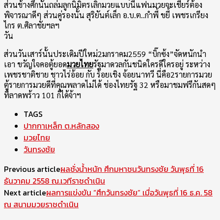
ส่วนช้างศึกนั้นถล่มลูกนิมิตรเลิกมวยแบบนี้แฟนมวยจะเชียร์ต้อง
พิจารณาดีๆ ส่วนคู่รองนั้น สุริยันต์เล็ก อ.บ.ต..กำพี้ ขยี้ เพชรเกรียง
ไกร ต.ศิลาชัยฯลฯ
วัน
ส่วนวันเสาร์นั้นประเดิมปีใหม่2มกราคม2559 “บิ๊กซ้ง”จัดหนักนำ
เอา ขวัญใจคอตู้ยอด
มวยไทย
รัฐมาดวลกันชนิดใครดีใครอยู่ ระหว่าง
เพชรชาติชาย ชาวไร่อ้อย กับ ร้อยเชิง จ้อยนาทวี นี่คือ2รายการมวย
ตู้รายการมวยดีที่คุณพลาดไม่ได้ ช่องไทยรัฐ 32 หรือมาชมฟรีกันสดๆ
ที่ลาดพร้าว 101 ก็ได้จ้าฯ
TAGS
ปากกาเหล็ก ต.หลักสอง
มวยไทย
วันทรงชัย
Previous article
ผลชั่งน้ำหนัก ศึกมหาชนวันทรงชัย วันพุธที่ 16
ธันวาคม 2558 ณ.เวทีราชดำเนิน
Next article
ผลการแข่งขัน “ศึกวันทรงชัย” เมื่อวันพุธที่ 16 ธ.ค. 58
ณ สนามมวยราชดำเนิน