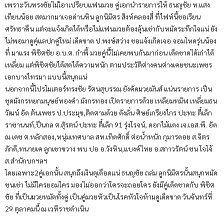
เพราะวันทรงชัยไม่เิอาเปรียบแฟนมวย คู่เอกนำรายการให้ ธนญชัย ท.แสง
เทียนน้อย สดมากมาเจอด่านหิน ลูกนิมิตร สิงห์คลองสี่ ที่ไฟท์นี้ขอเรียน
ศรัทธาคืน แต่จะแจ้งเกิดได้หรือไม่แฟนมวยต้องลุ้นเข่ากับหมัดระทึกใจแน่ ยัง
ไม่พอมาดูคุ่แลปกคู่ใหม่ เด็ดขาด ป.พงษ์สว่าง ขอแจ้งเกิดเจอ จอมโหดรุ่นน้อง
ที่ มาแรง พิชิตชัย อ.บ.ต. กำพี้ มวยคู่นี้ไม่เคยพบกันมาก่อน เด็ดขาดได้เก่าได้
เหลี่ยม แต่พิชิตชัยได้สดได้ความหนัก ตามประวัติต่างคนต่างเคยชนะเพชร
เอกบางไทรมา แบบนี้สนุกแน่
นอกจากนี้โปรโมเตอร์ทรงชัย รัตนสุบรรณ ยังคัดมวยมันส์ แน่นรายการ เป็น
ชุดมังกรหยกมนุษย์ทองคำ มังกรทอง เปิดรายการด้วย เหลียมทมิฬ เหลี่ยมธน
วัฒน์ อัด ต้นเพชร ป.ประมุข,ติดตามด้วย ดังลั่น ศิษย์เกรียงไกร ปะทะ ตี๋เล็ก
ราชานนท์,ปืนกล ต.สุัรตน์ ปะทะ ตี๋เล็ก 91 รุ่งโรจน์, ดอกไม้แดง เจ.เอส.พี. อัด
ณ เดช ต.หลักสอง,หนุ่มเทศบาล สท.เทิดศักดิ์ ต่อน้ำหนัก กุมารดอย ส.จิตร
ภักดี,ทนายเค ลูกเขาขวาง พบ ปอ อ.วังหิน,แบงค์ไทย อ.สกาวรัตน์ ชน โจโจ้
ส.สำนักบกฯลฯ
โดยเฉพาะ2คู่เอกนั้น สนุกถึงเงินดุเดือดแน่ ธนญชัย ถล่ม ลูกนิมิตรนั้นสนุกหมัด
ชนเข่า ไม่มีใครยอมใคร มองไม่ออกว่าใครจะถอยใคร ยังมีคู่เด็ดขาดกับ พิชิต
ชัย ที่เป็นมวยหมัดทั้งคู่ เป็นคู่มวยหัวเป็นโรคหัวใจห้ามดูเด็ดขาด วันจันทร์ที่
29 ตุลาคมนี้ ณ เวทีราชดำเนิน