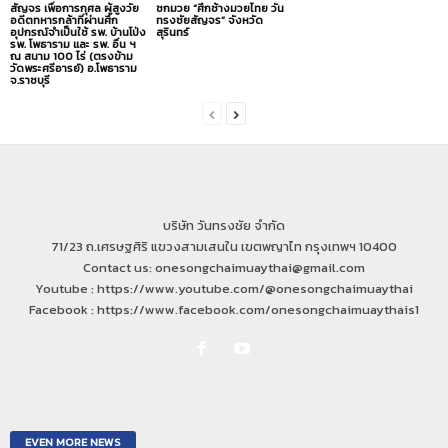
สัญจร เพื่อการกุศล ผู้สูงวัย
ชกมวย “ศึกช้างมวยไทย วัน
อดีตทหารกล้าที่ผ่านศึก
ทรงชัยสัญจร” จังหวัด
อุปกรณ์จำเป็นใช้ รพ. บ้านโป่ง
สุรินทร์
รพ. โพธาราม และ รพ. อื่น ฯ
ณ สนาม 100 ไร่ (ตรงข้าม
วัดพระศรีอารย์) อ.โพธาราม
จ.ราชบุรี
บริษัท วันทรงชัย จำกัด
71/23 ถ.เศรษฐศิริ แขวงสามเสนใน เขตพญาไท กรุงเทพฯ 10400
Contact us: onesongchaimuaythai@gmail.com
Youtube : https://www.youtube.com/@onesongchaimuaythai
Facebook : https://www.facebook.com/onesongchaimuaythais1
EVEN MORE NEWS