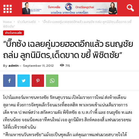
Home
ข่าววันทรงชัย
“บิ๊กซ้ง เฉลยคู่มวยฮอตอีกแล้ว ธนญชัย ถล่ม ลูกนิมิตร,เด็ดขาด ขยี้
พิชิตชัย”
ข่าววันทรงชัย
“บิ๊กซ้ง เฉลยคู่มวยฮอตอีกแล้ว ธนญชัย
ถล่ม ลูกนิมิตร,เด็ดขาด ขยี้ พิชิตชัย”
By
admin
-
September 11, 2012
715
โปรโมเตอร์มหาชนทรงชัย รัตนสุบรรณ เปิดโผรายการใหม่ ส่งท้ายเดือน
ตุลาคม ด้วยการจัดชุดเล็กร้อนแรงที่ฮอตฮิต พาเหรดเข้าแน่นเต็มรายการ
เด็ด ขาด ป.พงษ์สว่าง สกัดความดัง พิชิตชัย อ.บ.ต.กำพี้ และ ธนญชัย ท.แสง
เทียนน้อย จอมน็อคเอาทืคนใหม่ เจอ ลูกนิมิตร สิงห์คลองสี่ แฟนมวยรอชม
ได้ที่เวทีราชดำเนิน
“ศึกมหาชนวันทรงชัย”แม้จะเป็นชุดเล็ก แต่คุณภาพแฟนมวยสบายใจได้