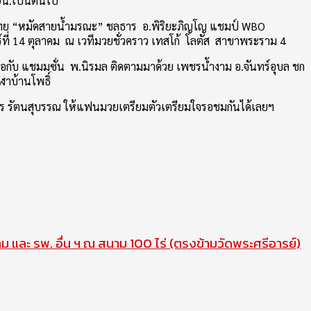
00น.เป็นต้นไป
ง ไทย “หมัดสายน้ำมรณะ” ชลธาร อ.พิริยะภิญโญ แชมป์ WBO
กร์ที่ 14 ตุลาคม ณ เวทีมวยชั่วคราว เทสโก้ โลตัส สาขาพระราม 4
เจอกับ แชมมซั่น พ.นิรมล ติดตามมาด้วย เพชรน้ำงาม อ.จันทร์อุบล ชก
ฬาบ้านโพธิ์
ยากร รัตนสุบรรณ ให้แฟนมวยเตรียมตัวเตรียมใจรอชมกันได้เลยฯ
าม และ รพ. อื่น ฯ ณ สนาม 100 ไร่ (ตรงข้ามวัดพระศรีอารย์)