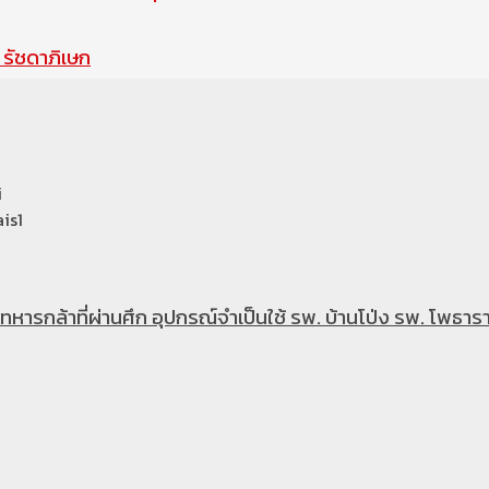
รัชดาภิเษก
i
is1
หารกล้าที่ผ่านศึก อุปกรณ์จำเป็นใช้ รพ. บ้านโป่ง รพ. โพธารา