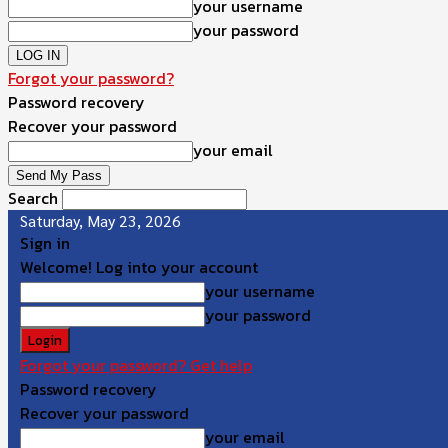
your username
your password
Forgot your password?
Password recovery
Recover your password
your email
Search
Saturday, May 23, 2026
Sign in
Welcome! Log into your account
your username
your password
Forgot your password? Get help
Password recovery
Recover your password
your email