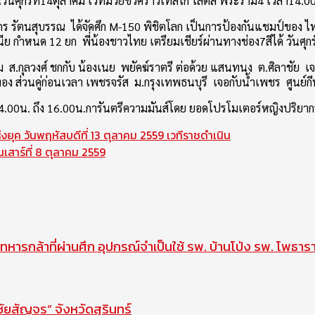
นวันศุกร์ที่14ตุลาคม เวทีมวยชั่วคราวเทสโก้ โลตัส พระราม4 เวลา14.
กร รัตนสุบรรณ ได้จัดศึก M-150 พิชิตโลก เป็นการป้องกันแชมป์ขอ
ีย กำหนด 12 ยก พี่น้องชาวไทย เตรียมเชียร์ผ่านทางช่อง7สีได้ วันศุ
ม ส.กุลวงศ์ ชกกับ น้องเนย พยัคฆ์ราตรี ต่อด้วย แสนทนง ต.ศิลาชัย 
อง ส่วนคู่ก่อนเวลา เพชรจรัส ม.กรุงเทพธนบุรี เจอกับน้ำเพชร ศูนย์กี
ลา 14.00น. ถึง 16.00น.การันตรีความมันส์โดย ยอดโปรโมเตอร์หญิงปริ
งยุค วันพฤหัสบดีที่ 13 ตุลาคม 2559 เวทีราชดำเนิน
สาร์ที่ 8 ตุลาคม 2559
ทหารกล้าที่ผ่านศึก อุปกรณ์จำเป็นใช้ รพ. บ้านโป่ง รพ. โพธาร
สัญจร” จังหวัดสุรินทร์