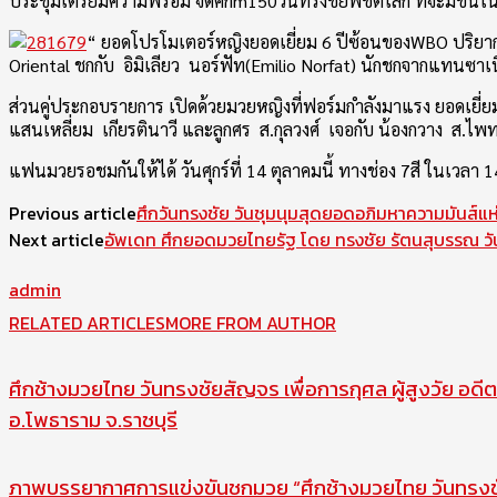
ประชุมเตรียมความพร้อม จัดศึกm150วันทรงชัยพิชิตโลก ที่จะมีขึ้นใ
“ ยอดโปรโมเตอร์หญิงยอดเยี่ยม 6 ปีซ้อนของWBO ปริยา
Oriental ชกกับ อิมิเลียว นอร์ฟัท(Emilio Norfat) นักชกจากแทนซาเน
ส่วนคู่ประกอบรายการ เปิดด้วยมวยหญิงที่ฟอร์มกำลังมาแรง ยอดเยี่ย
แสนเหลี่ยม เกียรตินาวี และลูกศร ส.กุลวงศ์ เจอกับ น้องกวาง ส.ไพท
แฟนมวยรอชมกันให้ได้ วันศุกร์ที่ 14 ตุลาคมนี้ ทางช่อง 7สี ในเว
Previous article
ศึกวันทรงชัย วันชุมนุมสุดยอดอภิมหาความมันส์แห่
Next article
อัพเดท ศึกยอดมวยไทยรัฐ โดย ทรงชัย รัตนสุบรรณ วันเ
admin
RELATED ARTICLES
MORE FROM AUTHOR
ศึกช้างมวยไทย วันทรงชัยสัญจร เพื่อการกุศล ผู้สูงวัย อดีต
อ.โพธาราม จ.ราชบุรี
ภาพบรรยากาศการแข่งขันชกมวย “ศึกช้างมวยไทย วันทรงชัย