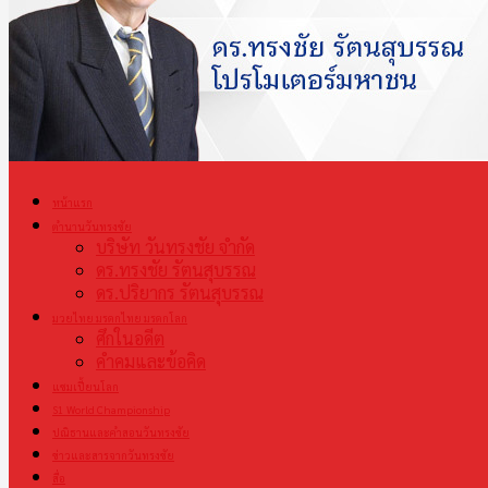
หน้าแรก
ตำนานวันทรงชัย
บริษัท วันทรงชัย จำกัด
ดร.ทรงชัย รัตนสุบรรณ
ดร.ปริยากร รัตนสุบรรณ
มวยไทย มรดกไทย มรดกโลก
ศึกในอดีต
คำคมและข้อคิด
แชมเปี้ยนโลก
S1 World Championship
ปณิธานและคำสอนวันทรงชัย
ข่าวและสารจากวันทรงชัย
สื่อ