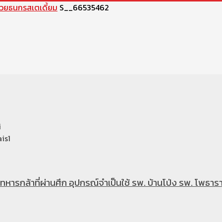
มวยธนกรสเตเดี้ยม
S__66535462
i
is1
หารกล้าที่ผ่านศึก อุปกรณ์จำเป็นใช้ รพ. บ้านโป่ง รพ. โพธารา