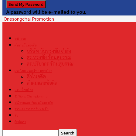
A password will be e-mailed to you.
Onesongchai Promotion
หน้าแรก
ตำนานวันทรงชัย
บริษัท วันทรงชัย จำกัด
ดร.ทรงชัย รัตนสุบรรณ
ดร.ปริยากร รัตนสุบรรณ
มวยไทย มรดกไทย มรดกโลก
ศึกในอดีต
คำคมและข้อคิด
แชมเปี้ยนโลก
S1 World Championship
ปณิธานและคำสอนวันทรงชัย
ข่าวและสารจากวันทรงชัย
สื่อ
ติดต่อเรา