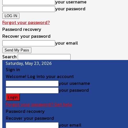
your username
your password
Forgot your password?
Password recovery
Recover your password
your email
Search
Saturday, May 23, 2026
Sign in
Welcome! Log into your account
your username
your password
Forgot your password? Get help
Password recovery
Recover your password
your email