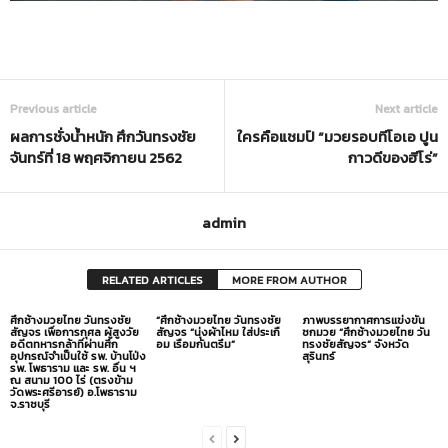
Previous article
Next article
ผลการชั่งน้ำหนัก ศึกวันทรงชัย
ใครคือแชมป์ “มวยรอบทีโอเอ ปูน
จันทร์ที่ 18 พฤศจิกายน 2562
กาวดีของฮีโร่”
admin
RELATED ARTICLES
MORE FROM AUTHOR
ศึกช้างมวยไทย วันทรงชัย
“ศึกช้างมวยไทย วันทรงชัย
ภาพบรรยากาศการแข่งขัน
สัญจร เพื่อการกุศล ผู้สูงวัย
สัญจร “นุ่งผ้าไหม ใส่ประเกื
ชกมวย “ศึกช้างมวยไทย วัน
อดีตทหารกล้าที่ผ่านศึก
อม เรือมกันตรึม”
ทรงชัยสัญจร” จังหวัด
อุปกรณ์จำเป็นใช้ รพ. บ้านโป่ง
สุรินทร์
รพ. โพธาราม และ รพ. อื่น ฯ
ณ สนาม 100 ไร่ (ตรงข้าม
วัดพระศรีอารย์) อ.โพธาราม
จ.ราชบุรี