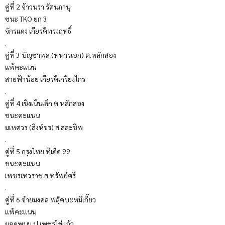
คู่ที่ 2 จ้าวนรา รัตนภานุ
ชนะ TKO ยก 3
จักรแดง เกียรติทรงฤทธิ์
.
คู่ที่ 3 บัญชาพล (ทหารเอก) ต.หลักสอง
แพ้คะแนน
สายฟ้าน้อย เกียรติเกรียงไกร
.
คู่ที่ 4 เชิงเนินเล็ก ต.หลักสอง
ชนะคะแนน
มเหศวร (สิงห์ขร) ส.สละชีพ
.
คู่ที่ 5 กรุงไทย ทีเด็ด 99
ชนะคะแนน
เพชรเทวราช ส.ทรัพย์ศรี
.
คู่ที่ 6 ซ้ายมงคล ฟลุ๊คบะหมี่เกี๊ยว
แพ้คะแนน
ยอดพนม ป.เพชรไข่แก้ว