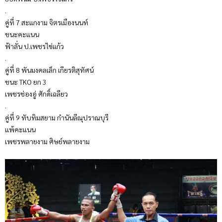
.
คู่ที่ 7 สะแกงาม จิตรเมืองนนท์
ชนะคะแนน
ฟ้าลั่น ป.เพชรไข่แก้ว
.
คู่ที่ 8 พันมงคลเล็ก เกียรติสุทัศน์
ชนะ TKO ยก 3
เพชรช่องอู่ ศักดิ์เฉลียว
.
คู่ที่ 9 ทับทิมสยาม กำนันลีณุปราณบุรี
แพ้คะแนน
เพชรพลายงาม ศิษย์พลายงาม