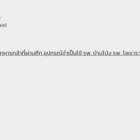
i
is1
หารกล้าที่ผ่านศึก อุปกรณ์จำเป็นใช้ รพ. บ้านโป่ง รพ. โพธารา