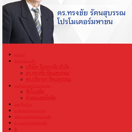
หน้าแรก
ตำนานวันทรงชัย
บริษัท วันทรงชัย จำกัด
ดร.ทรงชัย รัตนสุบรรณ
ดร.ปริยากร รัตนสุบรรณ
มวยไทย มรดกไทย มรดกโลก
ศึกในอดีต
คำคมและข้อคิด
แชมเปี้ยนโลก
S1 World Championship
ปณิธานและคำสอนวันทรงชัย
ข่าวและสารจากวันทรงชัย
สื่อ