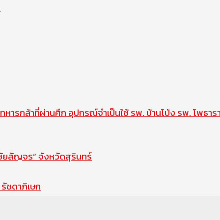
ด
ทหารกล้าที่ผ่านศึก อุปกรณ์จำเป็นใช้ รพ. บ้านโป่ง รพ. โพธาร
สัญจร” จังหวัดสุรินทร์
รัชดาภิเษก