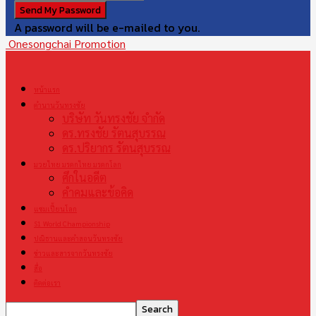
A password will be e-mailed to you.
Onesongchai Promotion
หน้าแรก
ตำนานวันทรงชัย
บริษัท วันทรงชัย จำกัด
ดร.ทรงชัย รัตนสุบรรณ
ดร.ปริยากร รัตนสุบรรณ
มวยไทย มรดกไทย มรดกโลก
ศึกในอดีต
คำคมและข้อคิด
แชมเปี้ยนโลก
S1 World Championship
ปณิธานและคำสอนวันทรงชัย
ข่าวและสารจากวันทรงชัย
สื่อ
ติดต่อเรา