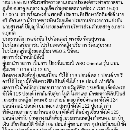
าคม 2555 ณ เวทีมวยชั่วคราวลานเอนกประสงค์การท่าอากาศยาน
ภูเก็ต ต.สาคู อ.ถลาง จ.ภูเก็ต ถ่ายทอดสดทางช่อง 7 เวลา 15.00 –
17.00 น. ดร.พร้อมพงศ์ นพฤทธิ์ ประธานที่ปรึกษากิตติมศักดิ์ นาย
ตรี อัครเดชา ผู้ว่าราชการจังหวัดภูเก็ต ประธานอำนวยการแข่งขัน
นายสุรพงศ์ ปัญญาไวย์ นายกองค์การบริหารส่วนตำบลสาคู อ.ถลาง
จ.ภูเก็ต
ประธานจัดการแข่งขัน โปรโมเตอร์ ทรงชัย รัตนสุบรรณ
โปรโมเตอร์มหาชน โปรโมเตอร์หญิง ปริยากร รัตนสุบรรณ
โปรโมเตอร์หญิงยอดเยี่ยม WBO 2 ปีซ้อน
ผลการชั่งน้ำหนักมีดังนี้
คู่เอกนำรายการ เป็นการ ป้องกันแชมป์ WBO Oriental รุ่น แบน
ตั้มเวต ” (118 ป.) 12 ยก
ผึ้งหลวง ส.สิงห์อยู่ (แชมเปี้ยน ชั่งได้ 119 ปอนด์ ลด 1 ปอนด์ VS ริ
คาร์โด้ โรอา ผู้ท้าชิงชาวฟิลิปปินส์ ชั่งได้ 118 ปอนด์ เท่าพิกัด
ผลการชั่งน้ำหนักคู่ประกอบรายการ ขวัญพิชิต 13เหรียญเอ็กซ์เพรส
ชั่งได้ 115 ปอนด์ เท่ากันกับคู่ชก โนลิ โมราเลส นักชกชาวฟิลิปปินส์
,มวยสากลหญิงกำหนด 8 ยก สายน้ำดอย ศิษย์จ่าแดง ชั่งได้ 124
ปอนด์ ลด2 ปอนด์ เบนาตอง ส.สุมาลี ชั่งได้ 122 ปอนด์ เท่า
พิกัด,มวยสากลชายกำหนด 8 ยก ศักดิ์ศรี ศิษย์ครูเจี๊ยบ ชั่งได้ 125
ปอนด์ เท่ากับ บัวหลวง ส.สิงห์อยู่ ,มวยสาหลหญิง กำหนด 6 ยก บัว
เงิน เกียรติสมบัติ ชั่งได้ 106 ปอนด์ คู่ชก นภาพร ซุปเปอร์แชมป์ ชั่ง