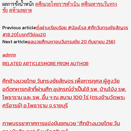
ผลการชั่งน้ำหนัก
#
ศึกมวยไทยราชดำเนิน
#
ศึกมหาชนวันทรง
ชัย
#
ห้ามพลาด
Previous article
ชั่งผ่านเรียบร้อย #น้องโรส #ศึกวันทรงชัยสัญจร
#18.20ไบรททีวีช่อง20
Next article
ผลมวยศึกมหาชนวันทรงชัย 20 กันยายน 2561
admin
RELATED ARTICLES
MORE FROM AUTHOR
ศึกช้างมวยไทย วันทรงชัยสัญจร เพื่อการกุศล ผู้สูงวัย
อดีตทหารกล้าที่ผ่านศึก อุปกรณ์จำเป็นใช้ รพ. บ้านโป่ง รพ.
โพธาราม และ รพ. อื่น ฯ ณ สนาม 100 ไร่ (ตรงข้ามวัดพระ
ศรีอารย์) อ.โพธาราม จ.ราชบุรี
ภาพบรรยากาศการแข่งขันชกมวย “ศึกช้างมวยไทย วัน