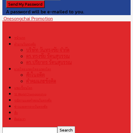
A password will be e-mailed to you.
Onesongchai Promotion
หน้าแรก
ตำนานวันทรงชัย
บริษัท วันทรงชัย จำกัด
ดร.ทรงชัย รัตนสุบรรณ
ดร.ปริยากร รัตนสุบรรณ
มวยไทย มรดกไทย มรดกโลก
ศึกในอดีต
คำคมและข้อคิด
แชมเปี้ยนโลก
S1 World Championship
ปณิธานและคำสอนวันทรงชัย
ข่าวและสารจากวันทรงชัย
สื่อ
ติดต่อเรา