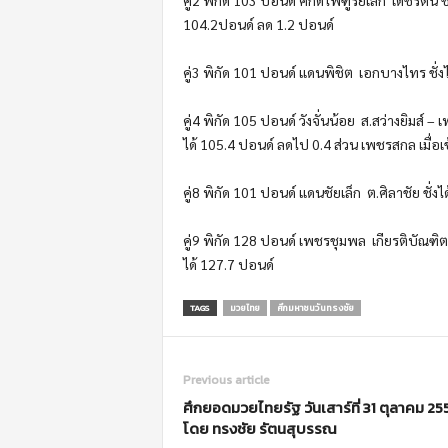
104.2ปอนด์ ลด
1.2
ปอนด์
คู่
3
พิกัด
101
ปอนด์ แดนพิชิต
เอกบางไทร ชั่งไ
คู่
4
พิกัด
105
ปอนด์ วังจั่นน้อย
ส.สว่างยิมส์
–
เ
ได้
105.4
ปอนด์ ลดไป
0.4
ส่วน เพชรสกล เมื่อ
คู่
8
พิกัด
101
ปอนด์ แดนชัยเล็ก
ต.ศิลาชัย ชั่งได
คู่
9
พิกัด
128
ปอนด์ เพชรชุมพล
เกียรติบัณฑิตย
ได้
127.7
ปอนด์
TAGS
มวยไทย
ศึกมหาชนวันทรงชัย
Previous article
ศึกยอดมวยไทยรัฐ วันเสาร์ที่ 31 ตุลาคม 25
โดย ทรงชัย รัตนสุบรรณ