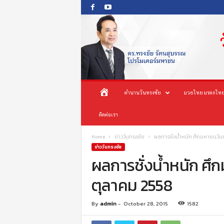
O
ห
ตำนานวันทรงชัย
มวยไทย มรดกไทย
n
e
น้
ติดต่อเรา
s
o
n
า
Home
ข่าววันทรงชัย
ผลการชั่งน้ำหนัก ศึกมหาชนวันทร
g
ข่าววันทรงชัย
c
ผลการชั่งน้ำหนัก ศึก
แ
h
ตุลาคม 2558
a
ร
i
P
ก
By
admin
-
October 28, 2015
1582
r
o