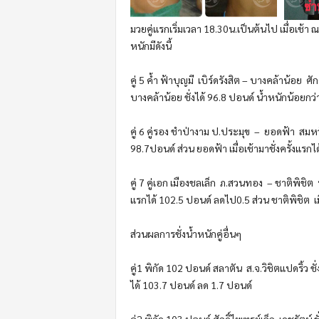
มวยคู่แรกเริ่มเวลา
18.30
น.เป็
นต้นไป เมื่อเช้า 
หนักมีดังนี้
คู่
5
ค้ำ ฟ้าบุญมี
เบิร์ดรังสิต
–
บางคล
้าน้อย
ศัก
บางคล้าน้อย ชั่งได้
96.8
ปอนด์ น้ำหนักน้อยกว่า
คู่
6
คู่รอง ชำป่างาม ป.ประมุข
–
ยอดฟ้า
สมหว
98.7ปอนด์ ส่วน ยอดฟ้า เมื่อเช้ามาชั่งครั้งแรก
คู่
7
คู่เอก
เมืองชลเล็ก
ภ.
สวนทอง
–
ชาติพิชิต
แรกได้
102.5
ปอนด์ ลดไป
0.5
ส่วน
ชาติพิชิต
เม
ส่วนผลการชั่งน้ำหนักคู่อื่นๆ
คู่
1
พิกัด
102
ปอนด์ สลาตัน
ส.จ.วิชิตแปดริ้ว ชั่
ได้
103.7
ปอนด์ ลด
1.7
ปอนด์
คู่
2
พิกัด
103
ปอนด์ ศักดิ์ไพฑูรย์เล็ก
เดชรัตน์ ช