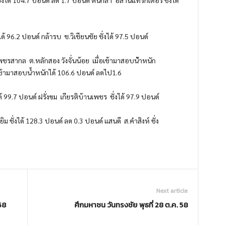
ด้
96.2
ปอนด์ กล้ารบ
ช.วิเชียนชัย ชั่งได้
97.5
ปอนด์
พ
ชรสากล
ต.หลักสอง วังจั่นน้อย
เมื่อเช้ามาสอบน้
ำหนัก
เช้ามาสอบน้ำหนักได้
106.
6
ปอนด์ ลดไป
1.6
้
99.7
ปอนด์ ฝรั่งขม
เกียรติบ้านเพชร
ชั่
งได้
97.9
ปอนด์
ิม ชั่งได้
128.3
ปอนด์ ลด
0.3
ปอนด์ แสนดี
ส.คำสิงห์ ชั่ง
Next article
58
ศึกมหาชน วันทรงชัย พุธที่ 28 ต.ค. 58