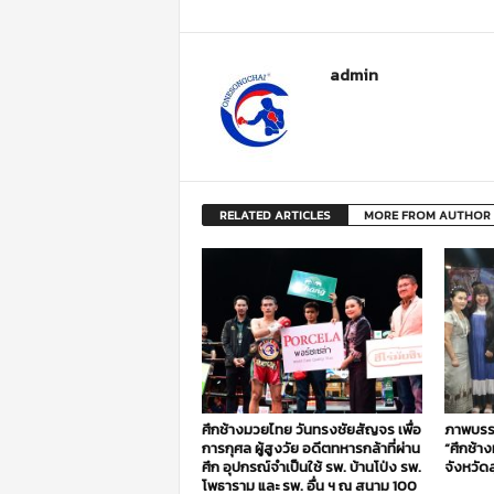
admin
RELATED ARTICLES
MORE FROM AUTHOR
ศึกช้างมวยไทย วันทรงชัยสัญจร เพื่อ
ภาพบรร
การกุศล ผู้สูงวัย อดีตทหารกล้าที่ผ่าน
“ศึกช้า
ศึก อุปกรณ์จำเป็นใช้ รพ. บ้านโป่ง รพ.
จังหวัดส
โพธาราม และ รพ. อื่น ฯ ณ สนาม 100