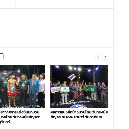
ยากาศการแข่งขันชกมวย
ผลการแข่งศึกช้างมวยไทย วันทรงชัย
งมวยไทย วันทรงชัยสัญจร”
สัญจร ณ เดอะ บาซาร์ รัชดาภิเษก
ุรินทร์