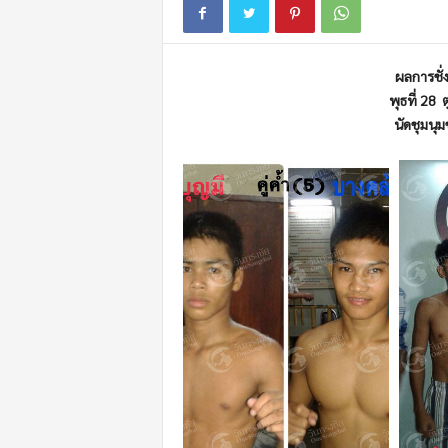
m
o
t
ผลการชั่
i
o
พุธที่
28
n
นัดชุมนุ