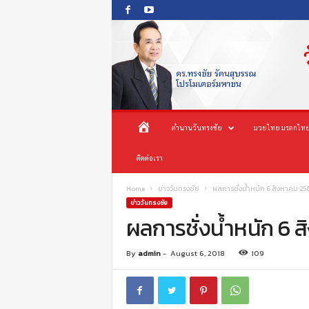
O
ห
ตำนานวันทรงชัย
มวยไทย มรดกไทย
n
e
น้
ติดต่อเรา
s
o
n
า
Home
ข่าววันทรงชัย
ผลการชั่งน้ำหนัก 6 สิงหาคม 256
g
ข่าววันทรงชัย
c
ผลการชั่งน้ำหนัก 6 
แ
h
a
ร
By
admin
-
August 6, 2018
109
i
P
ก
r
o