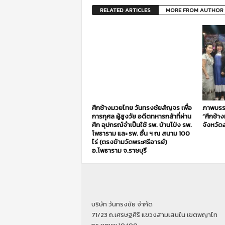
RELATED ARTICLES
MORE FROM AUTHOR
ศึกช้างมวยไทย วันทรงชัยสัญจร เพื่อ
ภาพบรร
การกุศล ผู้สูงวัย อดีตทหารกล้าที่ผ่าน
“ศึกช้า
ศึก อุปกรณ์จำเป็นใช้ รพ. บ้านโป่ง รพ.
จังหวัดส
โพธาราม และ รพ. อื่น ฯ ณ สนาม 100
ไร่ (ตรงข้ามวัดพระศรีอารย์)
อ.โพธาราม จ.ราชบุรี
บริษัท วันทรงชัย จำกัด
71/23 ถ.เศรษฐศิริ แขวงสามเสนใน เขตพญาไท