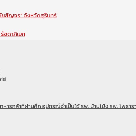
สัญจร” จังหวัดสุรินทร์
รัชดาภิเษก
i
is1
หารกล้าที่ผ่านศึก อุปกรณ์จำเป็นใช้ รพ. บ้านโป่ง รพ. โพธารา