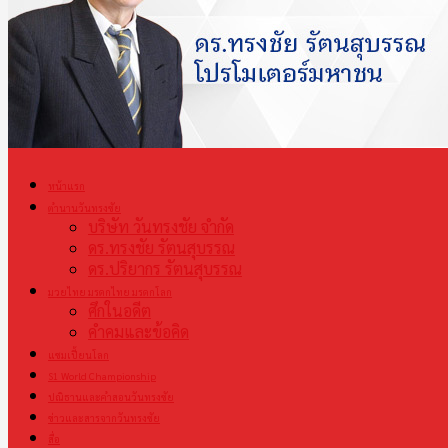
หน้าแรก
ตำนานวันทรงชัย
บริษัท วันทรงชัย จำกัด
ดร.ทรงชัย รัตนสุบรรณ
ดร.ปริยากร รัตนสุบรรณ
มวยไทย มรดกไทย มรดกโลก
ศึกในอดีต
คำคมและข้อคิด
แชมเปี้ยนโลก
S1 World Championship
ปณิธานและคำสอนวันทรงชัย
ข่าวและสารจากวันทรงชัย
สื่อ