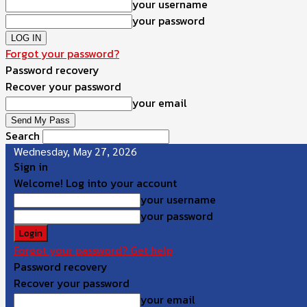
your username
your password
Forgot your password?
Password recovery
Recover your password
your email
Search
Wednesday, May 27, 2026
Sign in
Welcome! Log into your account
your username
your password
Forgot your password? Get help
Password recovery
Recover your password
your email