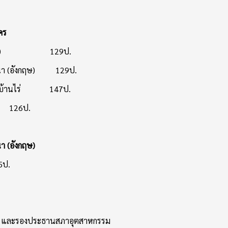
คร
ิ (ญี่ปุ่น) 129ป.
วาสนา (อังกฤษ) 129ป.
์กีฬาบ้านไร่ 147ป.
ดร 126ป.
นา (อังกฤษ)
5ป.
์ และรองประธานสภาอุตสาหกรรม