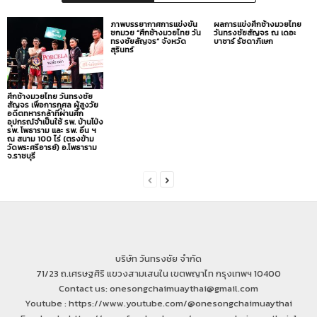
ภาพบรรยากาศการแข่งขัน
ผลการแข่งศึกช้างมวยไทย
ชกมวย “ศึกช้างมวยไทย วัน
วันทรงชัยสัญจร ณ เดอะ
ทรงชัยสัญจร” จังหวัด
บาซาร์ รัชดาภิเษก
สุรินทร์
ศึกช้างมวยไทย วันทรงชัย
สัญจร เพื่อการกุศล ผู้สูงวัย
อดีตทหารกล้าที่ผ่านศึก
อุปกรณ์จำเป็นใช้ รพ. บ้านโป่ง
รพ. โพธาราม และ รพ. อื่น ฯ
ณ สนาม 100 ไร่ (ตรงข้าม
วัดพระศรีอารย์) อ.โพธาราม
จ.ราชบุรี
บริษัท วันทรงชัย จำกัด
71/23 ถ.เศรษฐศิริ แขวงสามเสนใน เขตพญาไท กรุงเทพฯ 10400
Contact us: onesongchaimuaythai@gmail.com
Youtube : https://www.youtube.com/@onesongchaimuaythai