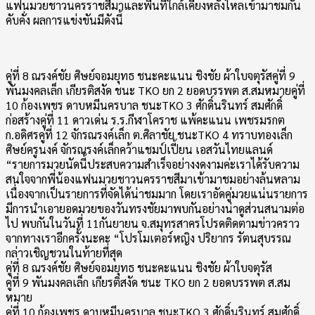
แฟนมวยชาวนครราชสีมาและพื้นที่ใกล้เคียงหลั่งไหลเข้ามาชมกัน
คับคั่ง ผลการแข่งขันมีดังนี้
คู่ที่ 8 ณรงค์ชัย ศิษย์จอมยุทธ ชนะคะแนน ชิงชัย ผ้าใบจตุรัสคู่ที่ 9
พันมงคลเล็ก เกียรติสงัด ชนะ TKO ยก 2 ยอดบรรพต ส.สมหมายคู่ที่
10 ก้องเพชร ดาบหมีนครบาล ชนะTKO 3 ศักดิ์นรินทร์ สมศักดิ์
ก่อสร้างคู่ที่ 11 ดาวเด่น ร.ร.กีฬาโคราช แพ้คะแนน เพชรมรกต
ก.อดิศรคู่ที่ 12 จักรณรงค์เล็ก ต.ศิลาชัย ชนะTKO 4 ทราบทองเล็ก
ศิษย์ครูนงค์ จักรณรงค์เล็กคว้าแชมป์เปี้ยน เอสวันไทยแลนด์
“รายการมวยนัดนี้ประสบความสำเร็จอย่างงดงามค่ะเราได้รับความ
สนใจจากพี่น้องแฟนมวยชาวนครราชสีมาเข้ามาชมอย่างล้นหลาม
เนื่องจากเป็นรายการที่จัดได้น่าชมมาก โดยเราอัดคู่มวยแน่นรายการ
มีการนำเอายอดมวยของวันทรงชัยมาพบกันอย่างน่าดูส่วนสนามต่อ
ไป พบกันในวันที่ 11กันยายน จ.สมุทรสาครโปรดติดตามข่าวคราว
จากทางเราอีกครั้งนะคะ “โปรโมเตอร์หญิง ปริยากร รัตนสุบรรณ
กล่าวเชิญชวนในท้ายที่สุด
คู่ที่ 8 ณรงค์ชัย ศิษย์จอมยุทธ ชนะคะแนน ชิงชัย ผ้าใบจตุรัส
คู่ที่ 9 พันมงคลเล็ก เกียรติสงัด ชนะ TKO ยก 2 ยอดบรรพต ส.สม
หมาย
คู่ที่ 10 ก้องเพชร ดาบหมีนครบาล ชนะTKO 3 ศักดิ์นรินทร์ สมศักดิ์