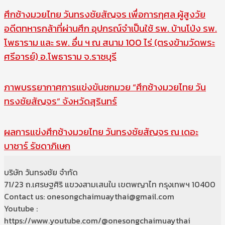
ศึกช้างมวยไทย วันทรงชัยสัญจร เพื่อการกุศล ผู้สูงวัย
อดีตทหารกล้าที่ผ่านศึก อุปกรณ์จำเป็นใช้ รพ. บ้านโป่ง รพ.
โพธาราม และ รพ. อื่น ฯ ณ สนาม 100 ไร่ (ตรงข้ามวัดพระ
ศรีอารย์) อ.โพธาราม จ.ราชบุรี
ภาพบรรยากาศการแข่งขันชกมวย “ศึกช้างมวยไทย วัน
ทรงชัยสัญจร” จังหวัดสุรินทร์
ผลการแข่งศึกช้างมวยไทย วันทรงชัยสัญจร ณ เดอะ
บาซาร์ รัชดาภิเษก
บริษัท วันทรงชัย จำกัด
71/23 ถ.เศรษฐศิริ แขวงสามเสนใน เขตพญาไท กรุงเทพฯ 10400
Contact us: onesongchaimuaythai@gmail.com
Youtube :
https://www.youtube.com/@onesongchaimuaythai