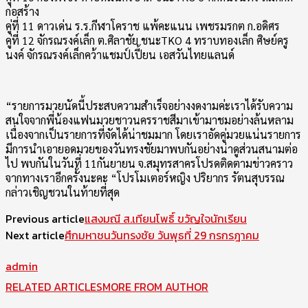
ก่อสร้าง
คู่ที่ 11 ดาวเด่น ร.ร.กีฬาโคราช แพ้คะแนน เพชรมรกต ก.อดิศร
คู่ที่ 12 จักรณรงค์เล็ก ต.ศิลาชัย ชนะTKO 4 ทราบทองเล็ก ศิษย์ครู
นงค์ จักรณรงค์เล็กคว้าแชมป์เปี้ยน เอสวันไทยแลนด์
“รายการมวยนัดนี้ประสบความสำเร็จอย่างงดงามค่ะเราได้รับความ
สนใจจากพี่น้องแฟนมวยชาวนครราชสีมาเข้ามาชมอย่างล้นหลาม
เนื่องจากเป็นรายการที่จัดได้น่าชมมาก โดยเราอัดคู่มวยแน่นรายการ
มีการนำเอายอดมวยของวันทรงชัยมาพบกันอย่างน่าดูส่วนสนามต่อ
ไป พบกันในวันที่ 11กันยายน จ.สมุทรสาครโปรดติดตามข่าวคราว
จากทางเราอีกครั้งนะคะ “โปรโมเตอร์หญิง ปริยากร รัตนสุบรรณ
กล่าวเชิญชวนในท้ายที่สุด
Previous article
แสงมณี ส.เทียนโพธิ์ ขวัญใจนักเรียน
Next article
ศึกมหาชนวันทรงชัย วันพุธที่ 29 กรกรฎาคม
admin
RELATED ARTICLES
MORE FROM AUTHOR