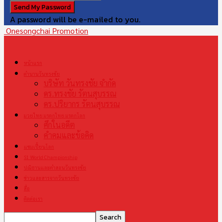
A password will be e-mailed to you.
Onesongchai Promotion
หน้าแรก
ตำนานวันทรงชัย
บริษัท วันทรงชัย จำกัด
ดร.ทรงชัย รัตนสุบรรณ
ดร.ปริยากร รัตนสุบรรณ
มวยไทย มรดกไทย มรดกโลก
ศึกในอดีต
คำคมและข้อคิด
แชมเปี้ยนโลก
S1 World Championship
ปณิธานและคำสอนวันทรงชัย
ข่าวและสารจากวันทรงชัย
สื่อ
ติดต่อเรา