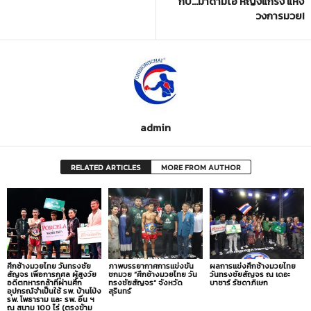
กับ…มาดามโอ๋ หญิงแกร่ง แห่ง
วงการมวย!
admin
RELATED ARTICLES
MORE FROM AUTHOR
ศึกช้างมวยไทย วันทรงชัย
ภาพบรรยากาศการแข่งขัน
ผลการแข่งศึกช้างมวยไทย
สัญจร เพื่อการกุศล ผู้สูงวัย
ชกมวย “ศึกช้างมวยไทย วัน
วันทรงชัยสัญจร ณ เดอะ
อดีตทหารกล้าที่ผ่านศึก
ทรงชัยสัญจร” จังหวัด
บาซาร์ รัชดาภิเษก
อุปกรณ์จำเป็นใช้ รพ. บ้านโป่ง
สุรินทร์
รพ. โพธาราม และ รพ. อื่น ฯ
ณ สนาม 100 ไร่ (ตรงข้าม