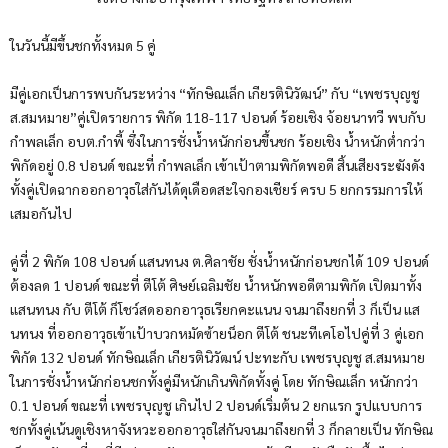
ในวันนี้มีขึ้นชกทั้งหมด 5 คู่
มีคู่เอกเป็นการพบกันระหว่าง “ทักษิณเล็ก เกียรตินิวัฒน์” กับ “เพชรบุญชู
ส.สมหมาย”คู่เปิดรายการ พิกัด 118-117 ปอนด์ ร้อยเชิง จ้อยนาทวี พบกับ
กำพลเล็ก อบต.กำพี้ ซึ่งในการชั่งน้ำหนักก่อนขึ้นชก ร้อยเชิง น้ำหนักต่ำกว่า
พิกัดอยู่ 0.8 ปอนด์ ขณะที่ กำพลเล็ก เข้าเป้าตามพิกัดพอดี สิ้นเสียงระฆังดัง
ทั้งคู่เปิดฉากออกอาวุธใส่กันได้ดุเดือดสะใจกองเชียร์ ครบ 5 ยกกรรมการให้
เสมอกันไป
คู่ที่ 2 พิกัด 108 ปอนด์ แสนทนง ต.ศิลาชัย ชั่งน้ำหนักก่อนชกได้ 109 ปอนด์
ต้องลด 1 ปอนด์ ขณะที่ ตีโต้ ศิษย์เฉลิมชัย น้ำหนักพอดีตามพิกัด เปิดมาทั้ง
แสนทนง กับ ตีโต้ ก็โชว์สดออกอาวุธเรียกคะแนน จนมาถึงยกที่ 3 ก็เป็น แส
นทนง ที่ออกอาวุธเข้าเป้าบวกหมัดซ้ายน็อก ตีโต้ ชนะทีเคโอไปคู่ที่ 3 คู่เอก
พิกัด 132 ปอนด์ ทักษิณเล็ก เกียรตินิวัฒน์ ปะทะกับ เพชรบุญชู ส.สมหมาย
ในการชั่งน้ำหนักก่อนชกทั้งคู่มีหนักเกินพิกัดทั้งคู่ โดย ทักษิณเล็ก หนักกว่า
0.1 ปอนด์ ขณะที่ เพชรบุญชู เกินไป 2 ปอนด์เริ่มต้น 2 ยกแรก รูปแบบการ
ชกทั้งคู่เน้นดูเชิงหาจังหวะออกอาวุธใส่กันจนมาถึงยกที่ 3 ก็กลายเป็น ทักษิณ