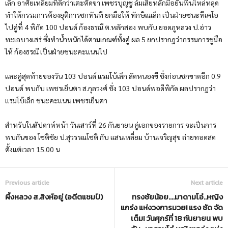
เล็ก อาศัยเหลี่ยมที่ดีกว่าเตะตัดขา เพชรบุญชู ล้มเสียหลักมือยันพื้นไหล่หลุด
ทำให้กรรมการต้องยุติการชกทันที ยกมือให้ ทักษิณเล็ก เป็นฝ่ายชนะทีเคโอ
ไปคู่ที่ 4 พิกัด 100 ปอนด์ ก้องธรณี ต.หลักสอง พบกับ ยอดภูหลวง ป.อ่าว
ทะเลบางเสร่ ซึ่งทำน้ำหนักได้ตามเกณฑ์ทั้งคู่ ผล 5 ยกปรากฏว่ากรรมการชูมือ
ให้ ก้องธรณี เป็นฝ่ายชนะคะแนนไป
และคู่สุดท้ายของวัน 103 ปอนด์ แรมโบ้เล็ก ลัดหนองขี ชั่งก่อนชกขาดอีก 0.9
ปอนด์ พบกับ เพชรเย็นตา ส.กุลวงศ์ ชั่ง 103 ปอนด์พอดีพิกัด ผลปรากฏว่า
แรมโบ้เล็ก ชนะคะแนน เพชรเย็นตา
สำหรับในสัปดาห์หน้า วันเสาร์ที่ 26 กันยายน คู่เอกของรายการ จะเป็นการ
พบกันของ โชติชัย ป.สุวรรณโชติ กับ แสนเหลี่ยม บ้านเจริญสุข ถ่ายทอดสด
ตั้งแต่เวลา 15.00 น
Previous article
Next article
ผึ้งหลวง ส.สิงห์อยู่ (อดีตแชมป์)
ทรงชัยน้อย….มาดามโอ๋..หญิง
แกร่ง แห่งวงการมวย! แรง ชัด จัด
เต็ม! วันศุกร์ที่ 18 กันยายน พบ