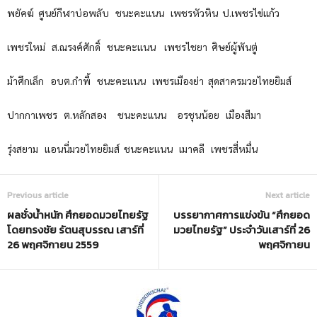
พยัคฆ์ ศูนย์กีฬาบ่อพลับ
ชนะคะแนน
เพชรหัวหิน ป.เพชรไข่แก้ว
เพชรใหม่ ส.ณรงค์ศักดิ์
ชนะคะแนน
เพชรไชยา ศิษย์ผู้พันตู่
ม้าศึกเล็ก อบต.กำพี้
ชนะคะแนน
เพชรเมื
องย่า สุดสาครมวยไทยยิมส์
ปากกาเพชร ต.หลักสอง
ชนะคะแนน
อรชุนน้อย เมืองสีมา
รุ่งสยาม แอนนี่มวยไทยยิมส์
ชนะคะแนน
เมาคลี เพชรสี่หมื่น
Previous article
Next article
ผลชั่งน้ำหนัก ศึกยอดมวยไทยรัฐ
บรรยากาศการแข่งขัน “ศึกยอด
โดยทรงชัย รัตนสุบรรณ เสาร์ที่
มวยไทยรัฐ” ประจำวันเสาร์ที่ 26
26 พฤศจิกายน 2559
พฤศจิกายน