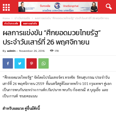
Home
ข่าววันทรงชัย
ผลการแข่งขัน “ศึกยอดมวยไทยรัฐ” ประจำวันเสาร์ที่ 26 พฤศจิกายน
ข่าววันทรงชัย
ผลการแข่งขัน
ผลการแข่งขัน “ศึกยอดมวยไทยรัฐ”
ประจำวันเสาร์ที่ 26 พฤศจิกายน
By
admin
-
November 26, 2016
178
“ศึกยอดมวยไทยรัฐ”
จั
ดโดยโปรโมเตอร์ดร.ทรงชัย
รั
ตนสุบรรณ ประจำวัน
เสาร์ที่
26
พฤศจิกายน
2559
ที่มนตรีสตูดิ
โอลาดพร้าว
101
กรุงเทพฯ คู่เอก
เป็นการพบกันระหว่าง
กานต์
ก.กัมปนาท
พบกับ
ก้องธรณี ส.บุญเยี่ย
และ
เป็น
กานต์
ชนะคะแนน
สำหรับผลมวย คู่อื่นมีดังนี้