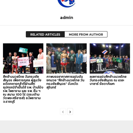
admin
RELATED ARTICLES
MORE FROM AUTHOR
ศึกช้างมวยไทย วันทรงชัย
ภาพบรรยากาศการแข่งขัน
ผลการแข่งศึกช้างมวยไทย
สัญจร เพื่อการกุศล ผู้สูงวัย
ชกมวย “ศึกช้างมวยไทย วัน
วันทรงชัยสัญจร ณ เดอะ
อดีตทหารกล้าที่ผ่านศึก
ทรงชัยสัญจร” จังหวัด
บาซาร์ รัชดาภิเษก
อุปกรณ์จำเป็นใช้ รพ. บ้านโป่ง
สุรินทร์
รพ. โพธาราม และ รพ. อื่น ฯ
ณ สนาม 100 ไร่ (ตรงข้าม
วัดพระศรีอารย์) อ.โพธาราม
จ.ราชบุรี