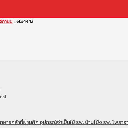
ศจิกายน
_eks4442
i
is1
หารกล้าที่ผ่านศึก อุปกรณ์จำเป็นใช้ รพ. บ้านโป่ง รพ. โพธารา