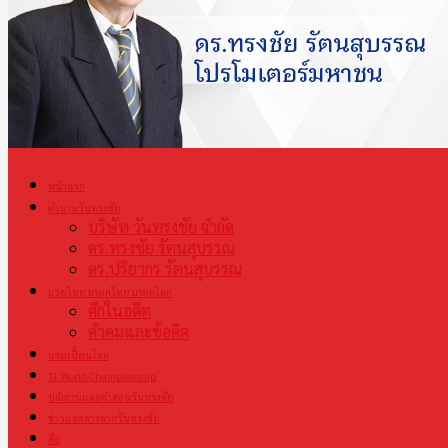
หน้าแรก
ตำนานวันทรงชัย
บริษัท วันทรงชัย จำกัด
ดร.ทรงชัย รัตนสุบรรณ
ดร.ปริยากร รัตนสุบรรณ
มวยไทย มรดกไทย มรดกโลก
ศึกในอดีต
คำคมและข้อคิด
แชมเปี้ยนโลก
S1 World Championship
ปณิธานและคำสอนวันทรงชัย
ข่าวและสารจากวันทรงชัย
สื่อ