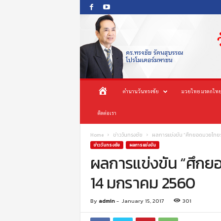
O
ห
ตำนานวันทรงชัย
มวยไทย มรดกไทย
n
e
น้
ติดต่อเรา
s
o
n
า
Home
ข่าววันทรงชัย
ผลการแข่งขัน “ศึกยอดมวยไทยรัฐ
g
ข่าววันทรงชัย
ผลการแข่งขัน
c
ผลการแข่งขัน “ศึกยอ
แ
h
14 มกราคม 2560
a
ร
i
P
ก
By
admin
-
January 15, 2017
301
r
o