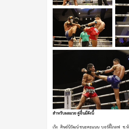
สำหรับผลมวย คู่อื่นมีดังนี้
เริง ศิษย์นิวัฒน์
ชนะคะแนน
บอร์ดี้โกลฟ ช.ห