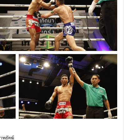
้าพยัคฆ์