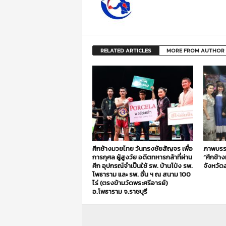
RELATED ARTICLES
MORE FROM AUTHOR
ศึกช้างมวยไทย วันทรงชัยสัญจร เพื่อ
ภาพบรร
การกุศล ผู้สูงวัย อดีตทหารกล้าที่ผ่าน
“ศึกช้า
ศึก อุปกรณ์จำเป็นใช้ รพ. บ้านโป่ง รพ.
จังหวัดส
โพธาราม และ รพ. อื่น ฯ ณ สนาม 100
ไร่ (ตรงข้ามวัดพระศรีอารย์)
อ.โพธาราม จ.ราชบุรี