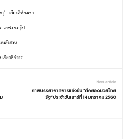
หญ่ เกียรติช่องเขา
 เอฟ.เอ.กรุ๊ป
ิ่งหลังสวน
 เกียรติกำธร
Next article
ภาพบรรยากาศการแข่งขัน “ศึกยอดมวยไทย
คม
รัฐ”ประจำวันเสาร์ที่ 14 มกราคม 2560