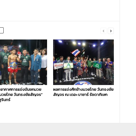
ยากาศการแข่งขันชกมวย
ผลการแข่งศึกช้างมวยไทย วันทรงชัย
งมวยไทย วันทรงชัยสัญจร”
สัญจร ณ เดอะ บาซาร์ รัชดาภิเษก
ุรินทร์