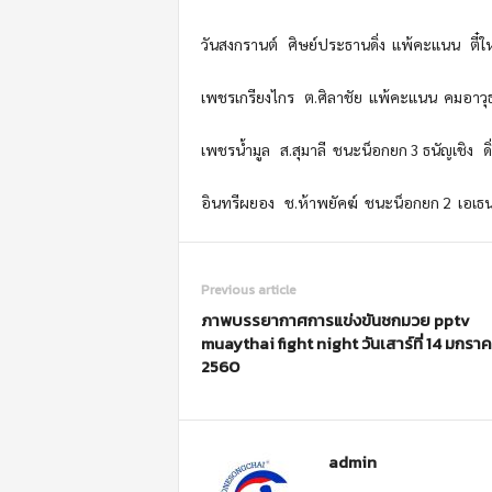
วันสงกรานต์ ศิษย์ประธานดิ่ง
แพ้คะแนน
ตี๋
ใ
เพชรเกรียงไกร ต.ศิลาชัย
แพ้คะแนน
คมอาวุธ
เพชรน้ำมูล ส.สุมาลี
ชนะน็อกยก
3
ธนัญเชิ
ง ด
อินทรีผยอง ช.ห้าพยัคฆ์
ชนะน็อกยก 2
เอเธน
Previous article
ภาพบรรยากาศการแข่งขันชกมวย pptv
muaythai fight night วันเสาร์ที่ 14 มกรา
2560
admin