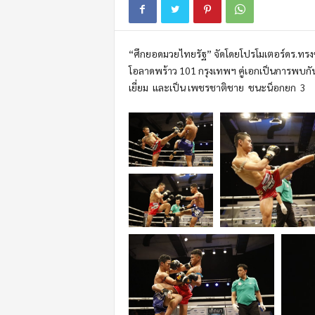
m
o
t
“ศึกยอดมวยไทยรัฐ”
จั
ดโดยโปรโมเตอร์ดร.ทรง
i
o
โอลาดพร้าว
101
กรุงเทพฯ คู่เอกเป็นการพบกั
n
เยี่ยม
และเป็น
เพชรชาติ
ชาย
ชนะน็อกยก 3