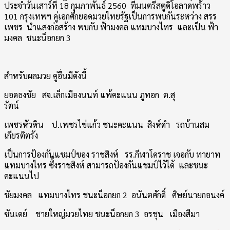
ประจำวันเสาร์ที่
18 กุมภาพันธ์ 2560
ที่มนตรีสตูดิโอลาดพร้าว
101
กรุงเทพฯ คู่เอกศึกยอดมวยไทยรัฐเป็
นการพบกันระหว่าง
สรร
เพชร นำแสงก่อสร้าง
พบกับ
ฟ้ามงคล แทมบางไทร
และเป็น
ฟ้า
มงคล
ชน
ะน็อกยก 3
สำหรับผลมวย คู่อื่นมีดังนี้
ยอดธงชัย สจ.เล็กเมืองนนท์ แพ้คะแนน ภูทอก ต.สุ
รัตน์
เพชรหัวหิน
ป.เพชรไข่แก้ว ชนะคะแนน
สิงห์ดำ รถบ้านสม
เกียรติตรัง
เป็นการป้องกันแชมป์ของ
ราชสิ
งห์ รร.กีฬาโคราช เจอกับ
ทายาท
แทมบางไทร ซึ้งราชสิงห์ สามารถป้องกันแชมป์ไว้ได้
และช
นะ
คะแนนไ
ป
ชัยมงคล แทมบางไทร ชนะน็อกยก 2
อนันตศักดิ์ ศิษย์นายกอนงค์
ซันเดย์
ชายใหญ่มวยไทย ชนะน็อกยก 3
อรชุน
เมืองสีมา