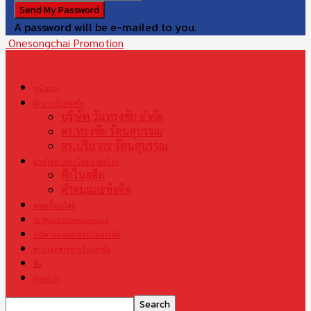
A password will be e-mailed to you.
Onesongchai Promotion
หน้าแรก
ตำนานวันทรงชัย
บริษัท วันทรงชัย จำกัด
ดร.ทรงชัย รัตนสุบรรณ
ดร.ปริยากร รัตนสุบรรณ
มวยไทย มรดกไทย มรดกโลก
ศึกในอดีต
คำคมและข้อคิด
แชมเปี้ยนโลก
S1 World Championship
ปณิธานและคำสอนวันทรงชัย
ข่าวและสารจากวันทรงชัย
สื่อ
ติดต่อเรา