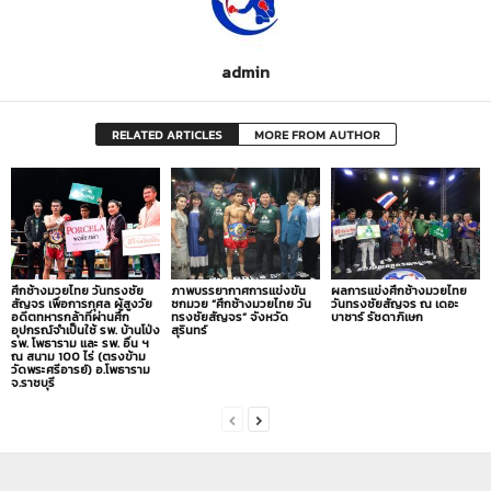
admin
RELATED ARTICLES
MORE FROM AUTHOR
ศึกช้างมวยไทย วันทรงชัย
ภาพบรรยากาศการแข่งขัน
ผลการแข่งศึกช้างมวยไทย
สัญจร เพื่อการกุศล ผู้สูงวัย
ชกมวย “ศึกช้างมวยไทย วัน
วันทรงชัยสัญจร ณ เดอะ
อดีตทหารกล้าที่ผ่านศึก
ทรงชัยสัญจร” จังหวัด
บาซาร์ รัชดาภิเษก
อุปกรณ์จำเป็นใช้ รพ. บ้านโป่ง
สุรินทร์
รพ. โพธาราม และ รพ. อื่น ฯ
ณ สนาม 100 ไร่ (ตรงข้าม
วัดพระศรีอารย์) อ.โพธาราม
จ.ราชบุรี