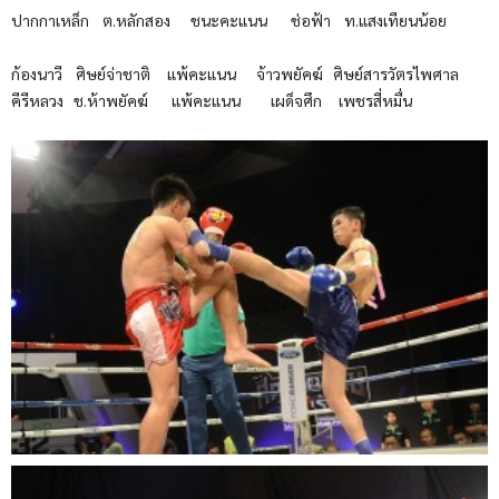
ปากกาเหล็ก ต.หลักสอง ชนะคะแนน ช่อฟ้า ท.แสงเทียนน้อย
ก้องนาวี ศิษย์จ่าชาติ แพ้คะแนน จ้าวพยัคฆ์ ศิษย์สารวัตรไพศาล
คีรีหลวง ช.ห้าพยัคฆ์ แพ้คะแนน เผด็จศึก เพชรสี่หมื่น