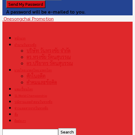
A password will be e-mailed to you.
Onesongchai Promotion
หน้าแรก
ตำนานวันทรงชัย
บริษัท วันทรงชัย จำกัด
ดร.ทรงชัย รัตนสุบรรณ
ดร.ปริยากร รัตนสุบรรณ
มวยไทย มรดกไทย มรดกโลก
ศึกในอดีต
คำคมและข้อคิด
แชมเปี้ยนโลก
S1 World Championship
ปณิธานและคำสอนวันทรงชัย
ข่าวและสารจากวันทรงชัย
สื่อ
ติดต่อเรา