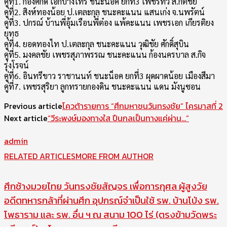
คู่ที่1. ก้องศักดิ์ เอกบางไทร ชนะน็อค ยกที่3 เพชรทวี ส.กิติชัย
คู่ที่2. สิงห์ทองน้อย ป.เตละกุล ชนะคะแนน แสนเก่ง จ.นพรัตน์
คู่ที่3. ปกรณ์ บ้านพี่อุ้มเรือนพี่ต๋อง แพ้คะแนน เพชรเอก เกียรติยง
ยุทธ
คู่ที่4. ยอดทองไท ป.เตละกุล ชนะคะแนน วุฒิชัย ศักดิ์สุบิน
คู่ที่5. มงคลชัย เพชรสุภาพรรณ ชนะคะแนน ก้องนครบาล ส.กิจ
รุ่งโรจน์
คู่ที่6. อินทรีขาว ราชานนท์ ชนะน็อค ยกที่3 ผุดผาดน้อย เมืองสีมา
คู่ที่7. เพชรสุริยา ลูกทรายกองดิน ชนะคะแนน แดน มังนูซอน
Previous article
โควต้ารายการ “ศึกมหาชนวันทรงชัย” ไครมาสที่ 2
Next article
“วีระพงษ์มองทางใส ปืนกลเป็นทางแค่ผ่าน…”
admin
RELATED ARTICLES
MORE FROM AUTHOR
ศึกช้างมวยไทย วันทรงชัยสัญจร เพื่อการกุศล ผู้สูงวัย
อดีตทหารกล้าที่ผ่านศึก อุปกรณ์จำเป็นใช้ รพ. บ้านโป่ง รพ.
โพธาราม และ รพ. อื่น ฯ ณ สนาม 100 ไร่ (ตรงข้ามวัดพระ