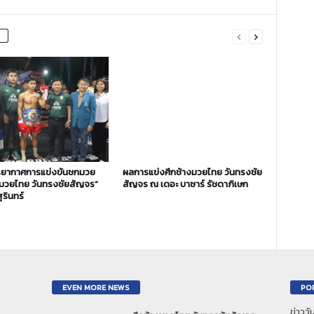
ยากาศการแข่งขันชกมวย
ผลการแข่งศึกช้างมวยไทย วันทรงชัย
งมวยไทย วันทรงชัยสัญจร”
สัญจร ณ เดอะ บาซาร์ รัชดาภิเษก
ุรินทร์
EVEN MORE NEWS
PO
ข่าวว