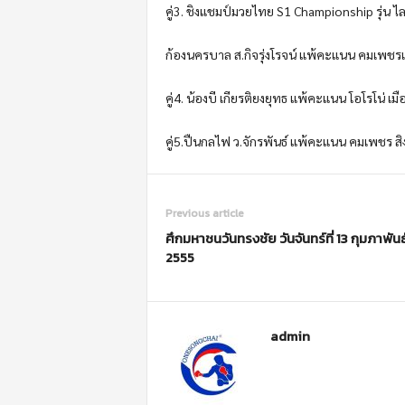
คู่3. ชิงแชมป์มวยไทย S1 Championship รุ่น ไ
ก้องนครบาล ส.กิจรุ่งโรจน์ แพ้คะแนน คมเพชรเ
คู่4. น้องบี เกียรติยงยุทธ แพ้คะแนน โอโรโน่ เมื
คู่5.ปืนกลไฟ ว.จักรพันธ์ แพ้คะแนน คมเพชร สิง
Previous article
ศึกมหาชนวันทรงชัย วันจันทร์ที่ 13 กุมภาพันธ
2555
admin