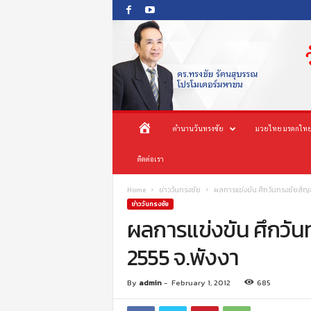
O
ห
ตำนานวันทรงชัย
มวยไทย มรดกไทย
n
e
น้
ติดต่อเรา
s
o
n
า
Home
ข่าววันทรงชัย
ผลการแข่งขัน ศึกวันทรงชัยสัญจร
g
ข่าววันทรงชัย
c
ผลการแข่งขัน ศึกวัน
แ
h
2555 จ.พังงา
a
ร
i
P
ก
By
admin
-
February 1, 2012
685
r
o