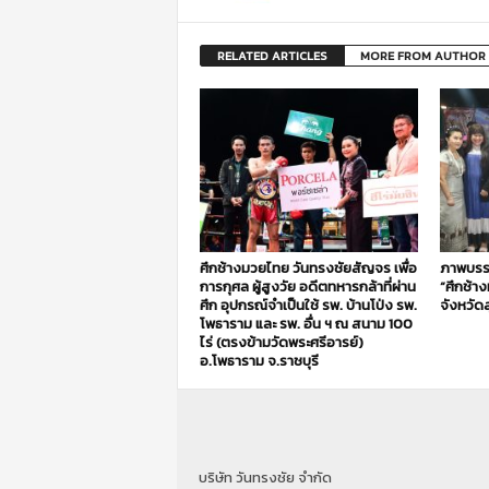
RELATED ARTICLES
MORE FROM AUTHOR
ศึกช้างมวยไทย วันทรงชัยสัญจร เพื่อ
ภาพบรร
การกุศล ผู้สูงวัย อดีตทหารกล้าที่ผ่าน
“ศึกช้า
ศึก อุปกรณ์จำเป็นใช้ รพ. บ้านโป่ง รพ.
จังหวัดส
โพธาราม และ รพ. อื่น ฯ ณ สนาม 100
ไร่ (ตรงข้ามวัดพระศรีอารย์)
อ.โพธาราม จ.ราชบุรี
บริษัท วันทรงชัย จำกัด