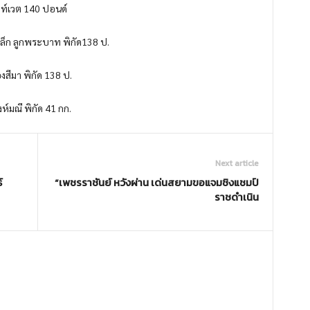
ลท์เวต 140 ปอนด์
ล็ก ลูกพระบาท พิกัด138 ป.
องสีมา พิกัด 138 ป.
ห์มณี พิกัด 41 กก.
Next article
์
“เพชรราชันย์ หวังผ่าน เด่นสยามขอแจมชิงแชมป์
ราชดำเนิน