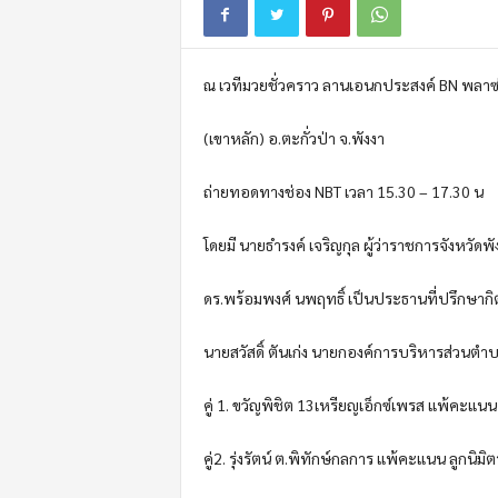
m
o
t
ณ เวทีมวยชั่วคราว ลานเอนกประสงค์ BN พลาซ่า
i
o
n
(เขาหลัก) อ.ตะกั่วป่า จ.พังงา
ถ่ายทอดทางช่อง NBT เวลา 15.30 – 17.30 น
โดยมี นายธำรงค์ เจริญกุล ผู้ว่าราชการจังหวั
ดร.พร้อมพงศ์ นพฤทธิ์ เป็นประธานที่ปรึกษากิตต
นายสวัสดิ์ ตันเก่ง นายกองค์การบริหารส่วนตำ
คู่ 1. ขวัญพิชิต 13เหรียญเอ็กซ์เพรส แพ้คะแน
คู่2. รุ่งรัตน์ ต.พิทักษ์กลการ แพ้คะแนน ลูกนิมิต