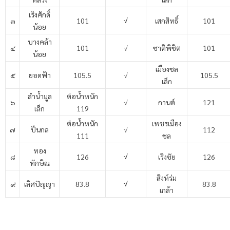
เริงศักดิ์
๓
101
เสกสิทธิ์
101
√
น้อย
บางคล้า
๔
101
√
ชาติพิชิต
101
น้อย
เมืองชล
๕
ยอดฟ้า
105.5
√
105.5
เล็ก
ลำน้ำมูล
ต่อน้ำหนัก
๖
√
กานต์
121
เล็ก
119
ต่อน้ำหนัก
เพชรเมือง
๗
ปืนกล
√
112
111
ชล
ทอง
๘
126
เริงชัย
126
√
ทักษิณ
สิงห์ร่ม
๙
เลิศปัญญา
83.8
83.8
√
เกล้า