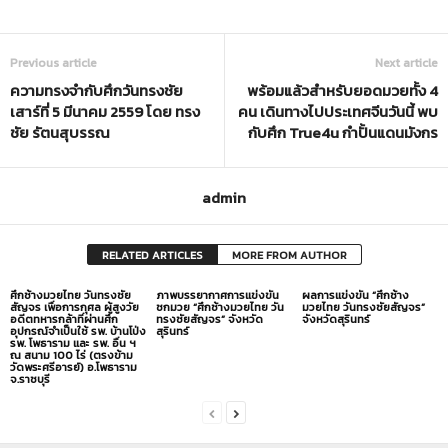
Previous article
Next article
ความทรงจำกับศึกวันทรงชัย
พร้อมแล้วสำหรับยอดมวยทั้ง 4
เสาร์ที่ 5 มีนาคม 2559 โดย ทรง
คน เดินทางไปประเทศจีนวันนี้ พบ
ชัย รัตนสุบรรณ
กับศึก True4u กำปั้นแดนมังกร
admin
RELATED ARTICLES
MORE FROM AUTHOR
ศึกช้างมวยไทย วันทรงชัย
ภาพบรรยากาศการแข่งขัน
ผลการแข่งขัน “ศึกช้าง
สัญจร เพื่อการกุศล ผู้สูงวัย
ชกมวย “ศึกช้างมวยไทย วัน
มวยไทย วันทรงชัยสัญจร”
อดีตทหารกล้าที่ผ่านศึก
ทรงชัยสัญจร” จังหวัด
จังหวัดสุรินทร์
อุปกรณ์จำเป็นใช้ รพ. บ้านโป่ง
สุรินทร์
รพ. โพธาราม และ รพ. อื่น ฯ
ณ สนาม 100 ไร่ (ตรงข้าม
วัดพระศรีอารย์) อ.โพธาราม
จ.ราชบุรี