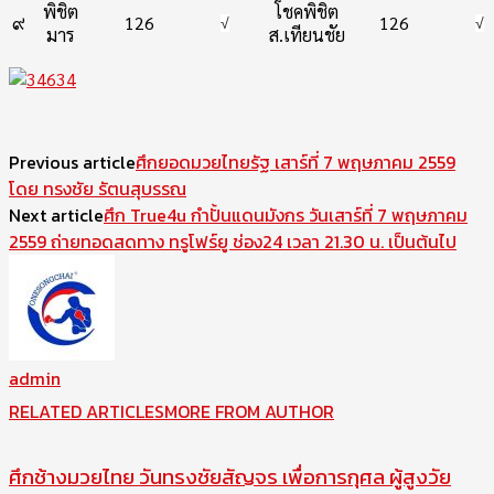
พิชิต
โชคพิชิต
๙
126
126
√
√
มาร
ส.เทียนชัย
Previous article
ศึกยอดมวยไทยรัฐ เสาร์ที่ 7 พฤษภาคม 2559
โดย ทรงชัย รัตนสุบรรณ
Next article
ศึก True4u กำปั้นแดนมังกร วันเสาร์ที่ 7 พฤษภาคม
2559 ถ่ายทอดสดทาง ทรูโฟร์ยู ช่อง24 เวลา 21.30 น. เป็นต้นไป
admin
RELATED ARTICLES
MORE FROM AUTHOR
ศึกช้างมวยไทย วันทรงชัยสัญจร เพื่อการกุศล ผู้สูงวัย