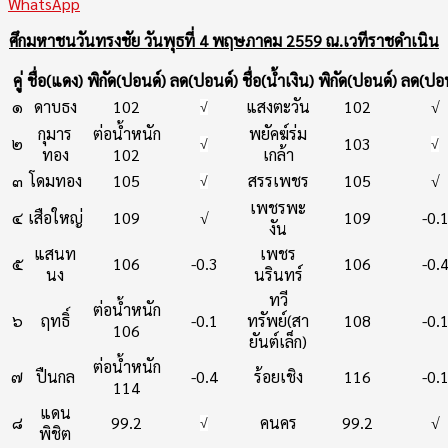
WhatsApp
ศึกมหาชนวันทรงชัย วันพุธที่ 4 พฤษภาคม 2559 ณ.เวทีราชดำเนิน
คู่
ชื่อ(แดง)
พิกัด(ปอนด์)
ลด(ปอนด์)
ชื่อ(น้ำเงิน)
พิกัด(ปอนด์)
ลด(ปอน
๑
ดาบธง
102
แสงตะวัน
102
√
√
กุมาร
ต่อน้ำหนัก
พยัคฆ์ร่ม
๒
103
√
√
ทอง
102
เกล้า
๓
โดมทอง
105
สรรเพชร
105
√
√
เพชรพะ
๔
เสือใหญ่
109
√
109
-0.
งัน
แสนท
เพชร
๕
106
-0.3
106
-0.
นง
นรินทร์
ทวี
ต่อน้ำหนัก
๖
ฤทธิ์
-0.1
ทรัพย์(สา
108
-0.
106
ยันต์เล็ก)
ต่อน้ำหนัก
๗
ปืนกล
-0.4
ร้อยเชิง
116
-0.
114
แดน
๘
99.2
คนคร
99.2
√
√
พิชิต