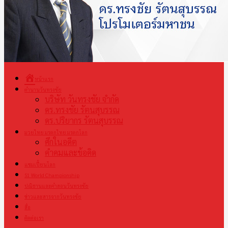
หน้าแรก
ตำนานวันทรงชัย
บริษัท วันทรงชัย จำกัด
ดร.ทรงชัย รัตนสุบรรณ
ดร.ปริยากร รัตนสุบรรณ
มวยไทย มรดกไทย มรดกโลก
ศึกในอดีต
คำคมและข้อคิด
แชมเปี้ยนโลก
S1 World Championship
ปณิธานและคำสอนวันทรงชัย
ข่าวและสารจากวันทรงชัย
สื่อ
ติดต่อเรา