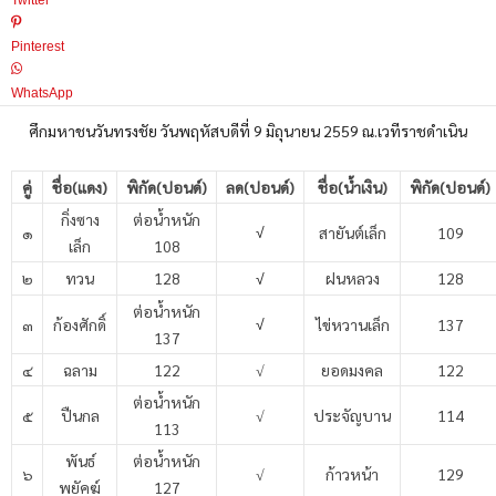
Twitter
Pinterest
WhatsApp
ศึกมหาชนวันทรงชัย วันพฤหัสบดีที่ 9 มิถุนายน 2559 ณ.เวทีราชดำเนิน
คู่
ชื่อ(แดง)
พิกัด(ปอนด์)
ลด(ปอนด์)
ชื่อ(น้ำเงิน)
พิกัด(ปอนด์)
กิ่งซาง
ต่อน้ำหนัก
๑
สายันต์เล็ก
109
√
เล็ก
108
๒
ทวน
128
ฝนหลวง
128
√
ต่อน้ำหนัก
๓
ก้องศักดิ์
ไข่หวานเล็ก
137
√
137
๔
ฉลาม
122
√
ยอดมงคล
122
ต่อน้ำหนัก
๕
ปืนกล
√
ประจัญบาน
114
113
พันธ์
ต่อน้ำหนัก
๖
√
ก้าวหน้า
129
พยัคฆ์
127