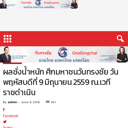
O
n
e
s
o
n
g
Home
ข่าววันทรงชัย
ผลชั่งน้ำหนัก ศึกมหาชนวันทรงชัย วันพฤหัสบดีที่ 9 มิถุนายน 2559
c
ณ.เวทีราชดำเนิน
h
ข่าววันทรงชัย
a
ผลชั่งน้ำหนัก ศึกมหาชนวันทรงชัย วัน
i
P
พฤหัสบดีที่ 9 มิถุนายน 2559 ณ.เวที
r
ราชดำเนิน
o
m
o
By
admin
-
June 9, 2016
361
t
i
Facebook
o
n