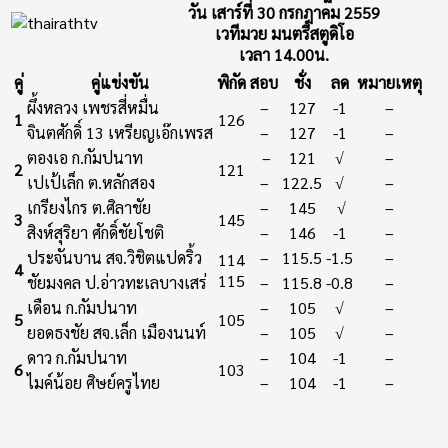
วัน เสาร์ที่ 30 กรกฎาคม 2559
เวทีมวย มนตรีสตูดิโอ
เวลา 14.00น.
คู่
คู่แข่งขัน
พิกัด
สอบ
ชั่ง
ลด
หมายเหตุ
ผึ้งหลวง เพชรสี่หมื่น
–
127
-1
–
1
126
จินตศักดิ์ 13 เหรียญเอ๊กเพรส
–
127
-1
–
ตองเอ ก.กัมปนาท
–
121
√
–
2
121
เปเป้เล็ก ต.หลักสอง
–
122.5
√
–
เกรียงไกร ต.ศิลาชัย
–
145
√
–
3
145
สิงห์สุริยา ศักดิ์ชัยโชติ
–
146
-1
–
ประจันบาน สจ.วิชิตแปดริ้ว
–
115.5
-1.5
–
114
4
115
ชัยมงคล ป.อ่าวทะเลบางเสร่
–
115.8
-0.8
–
เดือน ก.กัมปนาท
–
105
√
–
5
105
ยอดธงชัย สจ.เล็ก เมืองนนท์
–
105
√
–
ดาว ก.กัมปนาท
–
104
-1
–
6
103
ไมค์น้อย ศิษย์ครูไทย
–
104
-1
–