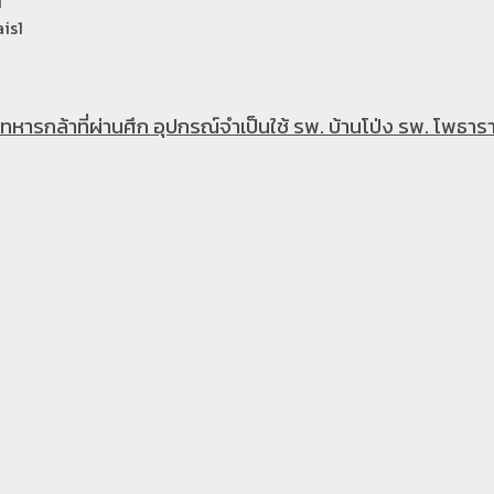
i
is1
หารกล้าที่ผ่านศึก อุปกรณ์จำเป็นใช้ รพ. บ้านโป่ง รพ. โพธารา