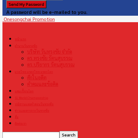
A password will be e-mailed to you.
Onesongchai Promotion
หน้าแรก
ตำนานวันทรงชัย
บริษัท วันทรงชัย จำกัด
ดร.ทรงชัย รัตนสุบรรณ
ดร.ปริยากร รัตนสุบรรณ
มวยไทย มรดกไทย มรดกโลก
ศึกในอดีต
คำคมและข้อคิด
แชมเปี้ยนโลก
S1 World Championship
ปณิธานและคำสอนวันทรงชัย
ข่าวและสารจากวันทรงชัย
สื่อ
ติดต่อเรา