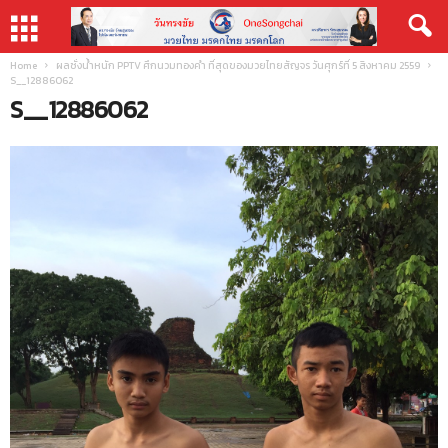
Home
ผลชั่งน้ำหนัก PPTV ศึกนวมทองคำ ที่สุดของมวยไทยสัญจร วันศุกร์ที่ 5 สิงหาคม 2559
S__12886062
S__12886062