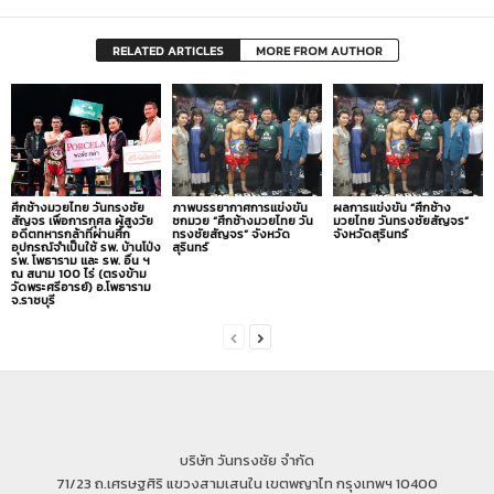
RELATED ARTICLES
MORE FROM AUTHOR
ศึกช้างมวยไทย วันทรงชัย
ภาพบรรยากาศการแข่งขัน
ผลการแข่งขัน “ศึกช้าง
สัญจร เพื่อการกุศล ผู้สูงวัย
ชกมวย “ศึกช้างมวยไทย วัน
มวยไทย วันทรงชัยสัญจร”
อดีตทหารกล้าที่ผ่านศึก
ทรงชัยสัญจร” จังหวัด
จังหวัดสุรินทร์
อุปกรณ์จำเป็นใช้ รพ. บ้านโป่ง
สุรินทร์
รพ. โพธาราม และ รพ. อื่น ฯ
ณ สนาม 100 ไร่ (ตรงข้าม
วัดพระศรีอารย์) อ.โพธาราม
จ.ราชบุรี
บริษัท วันทรงชัย จำกัด
71/23 ถ.เศรษฐศิริ แขวงสามเสนใน เขตพญาไท กรุงเทพฯ 10400