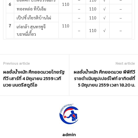
6
110
ทองหล่อ ทีบีเอ็ม
–
110
√
–
เป๊ปซี่ เกียรติบ้านไผ่
–
110
√
–
7
110
เก่งกล้า สุนทรซูจี
–
110
√
–
บะหมี่เกี๊ยว
Previous article
Next article
ผลชั่งน้ำหนัก ศึกยอดมวยไทยรัฐ
ผลชั่งน้ำหนัก ศึกยอดมวย พีพีทีวี
ทีวี เสาร์ที่ 4 มิถุนายน 2559 เวที
ราชดำเนินซูปเปอร์ไฟท์ อาทิตย์ที่
มวย มนตรีสตูดิโอ
5 มิถุนายน 2559 เวลา 18.20 น.
admin