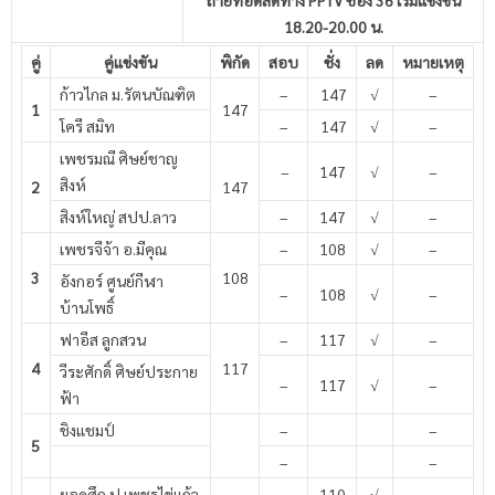
ถ่ายทอดสดทาง PPTV ช่อง 36 เริ่มแข่งขัน
18.20-20.00 น.
คู่
คู่แข่งขัน
พิกัด
สอบ
ชั่ง
ลด
หมายเหตุ
ก้าวไกล ม.รัตนบัณฑิต
–
147
√
–
1
147
โครี สมิท
–
147
√
–
เพชรมณี ศิษย์ชาญ
–
147
√
–
สิงห์
2
147
สิงห์ใหญ่ สปป.ลาว
–
147
√
–
เพชรจีจ้า อ.มีคุณ
–
108
√
–
3
108
อังกอร์ ศูนย์กีฬา
–
108
√
–
บ้านโพธิ์
ฟาอีส ลูกสวน
–
117
√
–
4
117
วีระศักดิ์ ศิษย์ประกาย
–
117
√
–
ฟ้า
ชิงแชมป์
–
–
5
–
–
ยอดศึก ป.เพชรไข่แก้ว
–
110
√
–