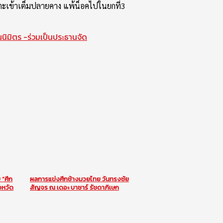
เตะเข้าเต็มปลายคาง แพ้น็อคไปในยกที่3
ณนิมิตร -ร่วมเป็นประธานจัด
“ศึก
ผลการแข่งศึกช้างมวยไทย วันทรงชัย
งหวัด
สัญจร ณ เดอะ บาซาร์ รัชดาภิเษก