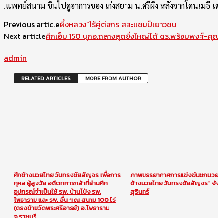
.แพทย์สนาม ขึ้นไปดูอาการของ เก่งสยาม น.ศรีผึ้ง หลังจากโดนเมธี 
Previous article
ผึ้งหลวง”ไร้คู่ต่อกร สละแชมป์เยาวชน
Next article
ศึกเอ็ม 150 บุกอ.ถลางสุดยิ่งใหญ่ได้ ดร.พร้อมพงศ์-คุ
admin
RELATED ARTICLES
MORE FROM AUTHOR
ศึกช้างมวยไทย วันทรงชัยสัญจร เพื่อการ
ภาพบรรยากาศการแข่งขันชกมวย 
กุศล ผู้สูงวัย อดีตทหารกล้าที่ผ่านศึก
ช้างมวยไทย วันทรงชัยสัญจร” จั
อุปกรณ์จำเป็นใช้ รพ. บ้านโป่ง รพ.
สุรินทร์
โพธาราม และ รพ. อื่น ฯ ณ สนาม 100 ไร่
(ตรงข้ามวัดพระศรีอารย์) อ.โพธาราม
จ.ราชบุรี