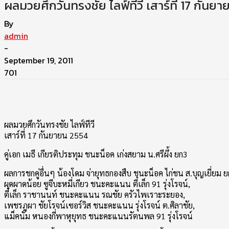
ผลมวยศึกวันทรงชัย ไลฟ์ทีวี เสาร์ที่ 17 กันย
By
admin
-
September 19, 2011
701
ผลมวยศึกวันทรงชัย ไลฟ์ทีวี
เสาร์ที่ 17 กันยายน 2554
คู่เอก เมธี เกียรติประทุม ชนะน็อค เก่งสยาม น.ศรีผึ้ง ยก3
ผลการชกคู่อื่นๆ น้องโดม จ่ายุทธกองสืบ ชนะน็อค ไก่ชน ส.บุญเยี่ยม ย
ผุดผาดน้อย ซูจีบะหมี่เกียว ชนะคะแนน ตี๋เล็ก 91 รุ่งโรจน์,
ตี๋เล็ก ราชานนท์ ชนะคะแนน รณชัย ครัวไพเราะระยอง,
เพชรภูผา ชัยโรจน์เซอร์วิส ชนะคะแนน รุ่งโรจน์ ต.ศิลาชัย,
แม็คนั่ม หนองกี่พาหุยุทธ ชนะคะแนนรัตนพล 91 รุ่งโรจน์