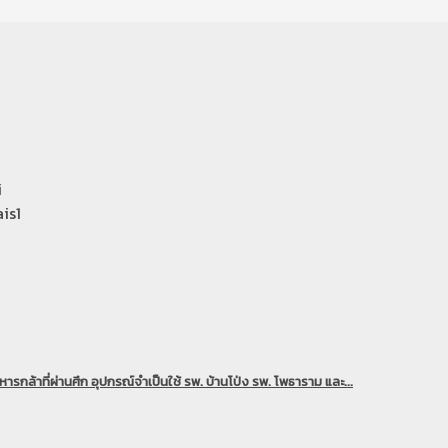
i
is1
ารกล้าที่ผ่านศึก อุปกรณ์จำเป็นใช้ รพ. บ้านโป่ง รพ. โพธาราม และ...