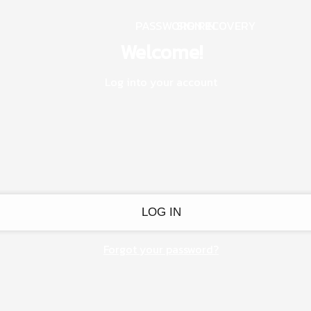
PASSWORD RECOVERY
SIGN IN
Welcome!
Log into your account
Forgot your password?