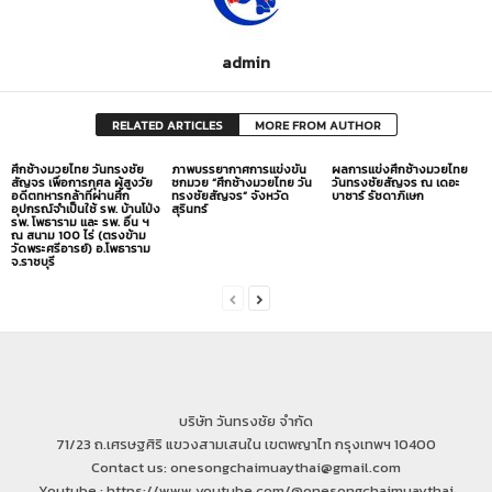
admin
RELATED ARTICLES
MORE FROM AUTHOR
ศึกช้างมวยไทย วันทรงชัย
ภาพบรรยากาศการแข่งขัน
ผลการแข่งศึกช้างมวยไทย
สัญจร เพื่อการกุศล ผู้สูงวัย
ชกมวย “ศึกช้างมวยไทย วัน
วันทรงชัยสัญจร ณ เดอะ
อดีตทหารกล้าที่ผ่านศึก
ทรงชัยสัญจร” จังหวัด
บาซาร์ รัชดาภิเษก
อุปกรณ์จำเป็นใช้ รพ. บ้านโป่ง
สุรินทร์
รพ. โพธาราม และ รพ. อื่น ฯ
ณ สนาม 100 ไร่ (ตรงข้าม
วัดพระศรีอารย์) อ.โพธาราม
จ.ราชบุรี
บริษัท วันทรงชัย จำกัด
71/23 ถ.เศรษฐศิริ แขวงสามเสนใน เขตพญาไท กรุงเทพฯ 10400
Contact us: onesongchaimuaythai@gmail.com
Youtube : https://www.youtube.com/@onesongchaimuaythai