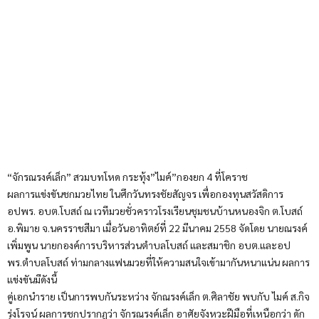
“จักรณรงค์เล็ก” สวมบทโหด กระทุ้ง”ไมค์”กองยก 4 ที่โคราช
ผลการแข่งขันชกมวยไทย ในศึกวันทรงชัยสัญจร เพื่อกองทุนสวัสดิการ
อปพร. อบต.โบสถ์ ณ เวทีมวยชั่วคราวโรงเรียนชุมชนบ้านหนองจิก ต.โบสถ์
อ.พิมาย จ.นครราชสีมา เมื่อวันอาทิตย์ที่ 22 มีนาคม 2558 จัดโดย นายณรงค์
เพิ่มพูน นายกองค์การบริหารส่วนตำบลโบสถ์ และสมาชิก อบต.และอป
พร.ตำบลโบสถ์ ท่ามกลางแฟนมวยที่ให้ความสนใจเข้ามากันหนาแน่น ผลการ
แข่งขันมีดังนี้
คู่เอกนำราย เป็นการพบกันระหว่าง จักณรงค์เล็ก ต.ศิลาชัย พบกับ ไมค์ ส.กิจ
รุ่งโรจน์ ผลการชกปรากฎว่า จักรณรงค์เล็ก อาศัยจังหวะฝีมือที่เหนือกว่า ดัก