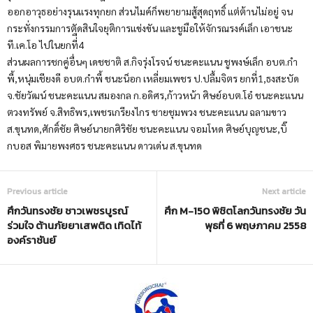
ออกอาวุธอย่างรุนแรงทุกยก ส่วนไมค์ก็พยายามสู้สุดฤทธิ์ แต่ต้านไม่อยู่ จน
กระทั่งกรรมการตัดสินใจยุติการแข่งขัน และชูมือให้จักรณรงค์เล็ก เอาชนะ
ที.เค.โอ ไปในยกที่ื4
ส่วนผลการชกคู่อื่นๆ เดชชาติ ส.กิจรุ่งโรจน์ ชนะคะแนน ชูพงษ์เล็ก อบต.กำ
พี้,หนุ่มเชียงดี อบต.กำพี้ ชนะน็อก เหลี่ยมเพชร ป.ปลื้มจิตร ยกที่1,ธงสะบัด
จ.ชัยวัฒน์ ชนะคะแนน สมองกล ก.อดิศร,ก้าวหน้า ศิษย์อบต.โอ๋ ชนะคะแนน
ตวงทรัพย์ จ.สิทธิพร,เพชรเกรียงไกร ชายชุมพวง ชนะคะแนน ฉลามขาว
ส.ขุนทด,ศักดิ์ชัย ศิษย์นายกศิริชัย ชนะคะแนน จอมโหด ศิษย์บุญชนะ,บิ๊
กบอส พิมายพงศธร ชนะคะแนน ดาวเด่น ส.ขุนทด
Previous article
Next article
ศึกวันทรงชัย ชาวเพชรบูรณ์
ศึก M-150 พิชิตโลกวันทรงชัย วัน
ร่วมใจ ต้านภัยยาเสพติด เทิดไท้
พุธที่ 6 พฤษภาคม 2558
องค์ราชันย์