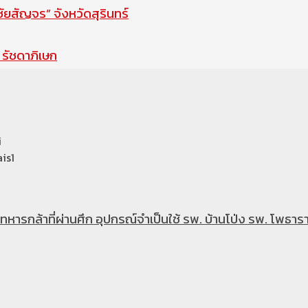
สัญจร” จังหวัดสุรินทร์
รัชดาภิเษก
i
is1
หารกล้าที่ผ่านศึก อุปกรณ์จำเป็นใช้ รพ. บ้านโป่ง รพ. โพธารา