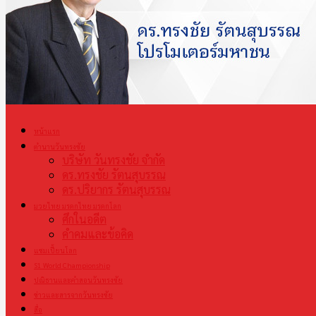
หน้าแรก
ตำนานวันทรงชัย
บริษัท วันทรงชัย จำกัด
ดร.ทรงชัย รัตนสุบรรณ
ดร.ปริยากร รัตนสุบรรณ
มวยไทย มรดกไทย มรดกโลก
ศึกในอดีต
คำคมและข้อคิด
แชมเปี้ยนโลก
S1 World Championship
ปณิธานและคำสอนวันทรงชัย
ข่าวและสารจากวันทรงชัย
สื่อ