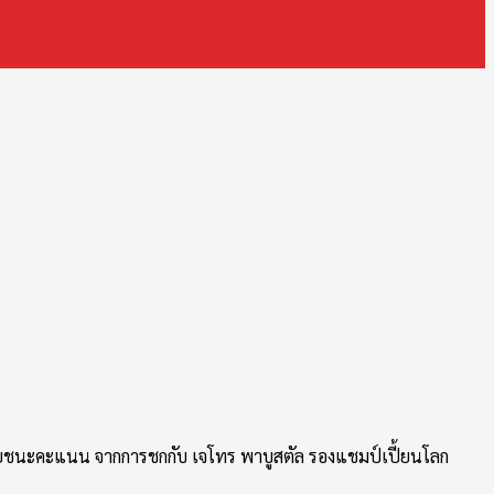
นฝ่ายชนะคะแนน จากการชกกับ เจโทร พาบูสตัล รองแชมป์เปี้ยนโลก