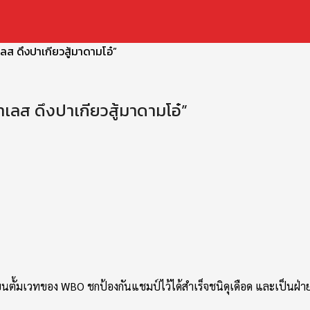
ลส ดึงปาเกียวสู้มาดามโอ๋”
เลส ดึงปาเกียวสู้มาดามโอ๋”
่นแบนตั้มเวทของ WBO ชกป้องกันแชมป์ไว้ได้สำเร็จชนิดุเดือด และเป็