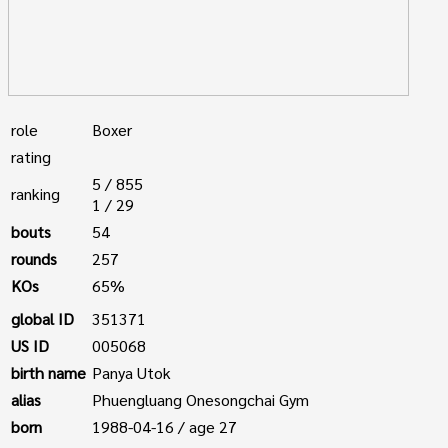
role
Boxer
rating
5 / 855
ranking
1 / 29
bouts
54
rounds
257
KOs
65%
global ID
351371
US ID
005068
birth name
Panya Utok
alias
Phuengluang Onesongchai Gym
born
1988-04-16 / age 27