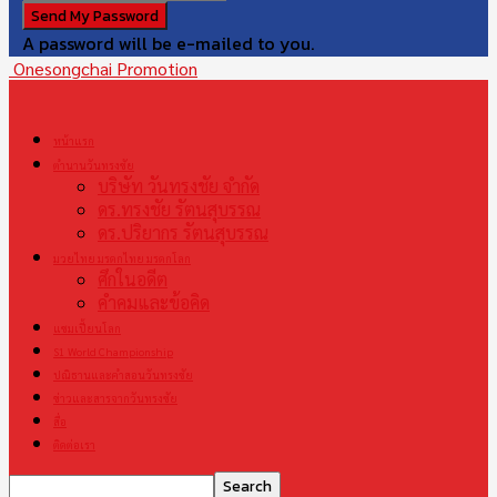
A password will be e-mailed to you.
Onesongchai Promotion
หน้าแรก
ตำนานวันทรงชัย
บริษัท วันทรงชัย จำกัด
ดร.ทรงชัย รัตนสุบรรณ
ดร.ปริยากร รัตนสุบรรณ
มวยไทย มรดกไทย มรดกโลก
ศึกในอดีต
คำคมและข้อคิด
แชมเปี้ยนโลก
S1 World Championship
ปณิธานและคำสอนวันทรงชัย
ข่าวและสารจากวันทรงชัย
สื่อ
ติดต่อเรา