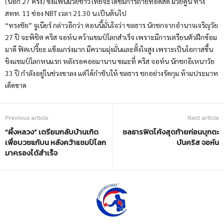
(น็อก 27 ครั้ง) ซึ่งแฟนมวยชาวไทยจะได้ชมการถ่ายทอดสด มวยคู่นี้ ทาง
สทท. 11 ช่อง NBT เวลา 21.30 น.เป็นต้นไป
“ทรงชัย” จูเนียร์ กล่าวอีกว่า ตอนนี้มั่นใจว่า ชลธาร นักชกจากอำนาจเจริญวัย
27 ปี จะพิชิต คริส จอห์น คว้าแชมป์โลกสำเร็จ เพราะมีการเตรียนตัวฝึกซ้อม
มาดี ฟิตเปรี๊ยะ แข็งแกร่งมาก มีความมุ่งมั่นและตั้งใจสูง เพราะเป็นโอกาสขึ้น
ชิงแชมป์โลกหนแรก หลังรอคอยมานาน ขณะที่ คริส จอห์น นักชกอิเหนาวัย
33 ปี กำลังอยู่ในช่วงขาลง แต่ได้กำชับให้ ชลธาร ชกอย่างรัดกุม ห้ามประมาท
เด็ดขาด
Previous article
Next article
“ผึ้งหลวง” เตรียมกลับบ้านเกิด
ชลธารฟิตโค้งสุดท้ายก่อนบุกตะ
เพื่อบวชแก้บน หลังคว้าแชมป์โลก
บันคริส จอห์น
มาครองได้สำเร็จ