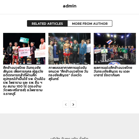
admin
RELATED ARTICLES
MORE FROM AUTHOR
ศึกช้างมวยไทย วันทรงชัย
ภาพบรรยากาศการแข่งขัน
ผลการแข่งศึกช้างมวยไทย
สัญจร เพื่อการกุศล ผู้สูงวัย
ชกมวย “ศึกช้างมวยไทย วัน
วันทรงชัยสัญจร ณ เดอะ
อดีตทหารกล้าที่ผ่านศึก
ทรงชัยสัญจร” จังหวัด
บาซาร์ รัชดาภิเษก
อุปกรณ์จำเป็นใช้ รพ. บ้านโป่ง
สุรินทร์
รพ. โพธาราม และ รพ. อื่น ฯ
ณ สนาม 100 ไร่ (ตรงข้าม
วัดพระศรีอารย์) อ.โพธาราม
จ.ราชบุรี
บริษัท วันทรงชัย จำกัด