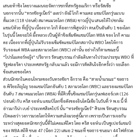
เสนอท้าชิง โดยวางแผนจะจัดการชกที่สหรัฐอเมริกา หรือรัสเซีย
นอกจากนั้น “ทรงชัยจูเนียร์” เผยว่า ยังมี โกกิ คาเมดะ แชมป์โลกรุ่นแบน
ตั้มเวต (118 ปอนด์) สมาคมมวยโลก (WBA) ชาวญี่ปุ่น เสนอให้ไปชกล้ม
แชมป์ด้วย ที่ญี่ปุ่น เนื่องจาก โกกิ ต้องการพิสูจน์ว่า ตนเป็นอันดับ 1 ของโลก
ในรุ่นนี้ โดยจะให้ ผึ้งหลวง เป็นผู้ท้าชิงเข็มขัดแชมป์โลก WBA ของ โกกิ คาเม
ดะ เนื่องจากที่ญี่ปุ่นไม่รับรองเข็มขัดแชมป์โลกสถาบัน WBO โดยให้การ
รับรองแค่ WBA และสภามวยโลก (WBC) เท่านั้น อย่างไรก็ตามขณะนี้
“โปรโมเตอร์หญิง” ปริยากร รัตนสุบรรณ กำลังเดินทางไปร่วมประชุม WBO ที่
รัฐฟลอริดา ประเทศสหรัฐ กลับมาแล้ว จะมีการตัดสินใจอีกครั้งว่า จะเลือก
ข้อเสนอของใคร
ส่วนนักชกในคอนโทรลของวันทรงชัยฯ อีกราย คือ “สายน้ำมรณะ” ชลธาร
อ.พิริยะภิญโญ รองแชมป์โลกอันดับ 1 สภามวยโลก (WBC) และรองแชมป์โลก
อันดับ 7 สมาคมมวยโลก (WBA) ที่มีคิวขึ้นชิงแชมป์โลกรุ่นเฟเธอร์เวต (126
ปอนด์) กับ คริส จอห์น แชมป์โลกชื่อดังของอินโดนีเซีย ในวันที่ 9 พ.ย.นี้ ที่
อ่าวมาริน่า เบย์ ประเทศสิงคโปร์ นั้น “ทรงชัยจูเนียร์” ศิรภพ รัตนสุบรรณ
เปิดเผยว่า วงการมวยโลกให้ความสนใจมวยคู่นี้มาก เพราะเป็นการเจอกัน
ระหว่างสุดยอดนักชกรุ่นนี้ที่ไม่เคยแพ้ใคร โดย คริส จอห์น เป็นซูเปอร์แชมป์
ของ WBA สถิติ ชนะ 47 (น็อก 22) เสมอ 2 ขณะที่ ชลธาร ชนะมา 44 ไฟต์รวด