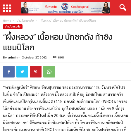
Home
ข่าววันทรงชัย
“ผึ้งหลวง” เนื้อหอม นักชกดัง ท้าชิงแชมป์โลก
ข่าววันทรงชัย
“ผึ้งหลวง” เนื้อหอม นักชกดัง ท้าชิง
แชมป์โลก
By
admin
-
October 27, 2012
698
“ทรงชัยจูเนียร์” ศิรภพ รัตนสุบรรณ รองประธานกรรมการบ.วันทรงชัย โปร
โมชั่น จำกัด เปิดเผยว่า หลังจาก ผึ้งหลวง ส.สิงห์อยู่ นักชกไทย สามารถคว้า
เข็มขัดแชมป์โลกรุ่นแบนตั้มเวต (118 ปอนด์) องค์กรมวยโลก (WBO) มาครอง
ได้อย่างงดงาม ด้วยการชิงแชมป์ว่าง บุกไปชนะน็อก เอเจ บานัล ยก 9 ที่กรุง
มะนิลา ประเทศฟิลิปปินส์ เมื่อ 20 ต.ค. ที่ผ่านมานั้น ขณะนี้ ผึ้งหลวง เนื้อหอม
มีนักชกหลายชาติติดต่อขอท้าชิงแชมป์ด้วย ทั้ง วิค ดาร์ชินยาน อดีตแชมป์
โลกองค์กรมวยนานาชาติ (IBO) จากอาร์เมเนีย ที่ไปชกอยู่ในสหรัฐอเมริกา ที่