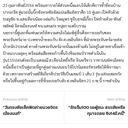
21 กุมภาพันธ์2556 พร้อมหารายได้ส่วนหนึ่งมอบให้เด็กพิการซ้ำซ้อนบ้าน
ปากเกร็ด คู่มวยนั้นบิ๊กซ้งทรงชัยอัดแน่นเต็มอัตราศึก 10 คู่เอก เปิดหัวด้วย
ธนญชัย ท.แสงเทียนน้อย ถล่มกับ วิษณุพร ซูจีบะหมี่เกี้ยว ปิดท้ายด้วย พันธ์
พยัคฆ์ จิตรเมืองนนท์ ชน แสนเก่ง หนุ่ยกาแฟโบราณ
นอกจานี้คู่เอกที่แฟนมวยให้ความสนใจไม่แพ้คู่อื่นคือการเจอกันของ
พระจันทร์ฉาย ป.เพชรน้ำทอง กับ ดัง ส.เพลินจิตร ที่ฝ่ายพระจันทร์ฉายต่อ
น้ำหนัก2ปอนด์ ทางด้านพระจันทร์ฉายนั้นมองข้ามดัง ไม่อยู่ในสายตาเชื่อเข้า
ป้ายแบบฉลุยๆ พร้อมส่งเสียงขอก้าวขึ้นไปชิงแชมป์ราชดำเนินใน
รุ่น115ปอนด์จะเป็น แสงมณี ส.เทียนโพธิ์หรือ อินทรีขาว ราชานนท์คนใดคน
หนึ่งเชื่อว่าเป็นคู่มวยที่ถูกคู่อย่างแน่นอน ให้โปรโมเตอร์ทรงชัยได้พิจารณา
ด้วย เพราอยากสร้างสถิติเกียรติประวัติเป็นแชมป์ 3 เส้น 3 รุ่น แต่จะสมหวัง
หรือไม่ขึ้นอยู่กับผลการที่ที่จะเจอกับดัง ส.เพลินจิตร 21 ก.พ.นี้ ราชดำเนิน
Previous article
Next article
“วันทรงชัยเช็คฟิตค่ายมวยจิตร
“รักเต็ม100 รอผู้ชนะ สรรชัยหรือ
เมืองนนท์”
กุมารดอย ชิง14มี.คนี้”