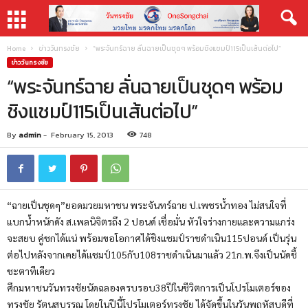
Home
ข่าววันทรงชัย
“พระจันทร์ฉาย ลั่นฉายเป็นชุดๆ พร้อมชิงแชมป์115เป็นเส้นต่อไป”
ข่าววันทรงชัย
“พระจันทร์ฉาย ลั่นฉายเป็นชุดๆ พร้อม
ชิงแชมป์115เป็นเส้นต่อไป”
By
admin
-
February 15, 2013
748
“ฉายเป็นชุดๆ”ยอดมวยมหาชน พระจันทร์ฉาย ป.เพชรน้ำทอง ไม่สนใจที่
แบกน้ำหนักดัง ส.เพลนิจิตรถึง 2 ปอนด์ เชื่อมั่น หัวใจร่างกายและความแกร่ง
จะสยบ คู่ชกได้แน่ พร้อมขอโอกาศได้ชิงแชมป์ราชดำเนิน115ปอนด์ เป็นรุ่น
ต่อไปหลังจากเคยได้แชมป์105กับ108ราชดำเนินมาแล้ว 21ก.พ.จึงเป็นนัดชี้
ชะตาทีเดียว
ศึกมหาชนวันทรงชัยนัดฉลองครบรอบ38ปีในชีวิตการเป็นโปรโมเตอร์ของ
ทรงชัย รัตนสุบรรณ โดยในปีนี้โปรโมเตอร์ทรงชัย ได้จัดขึ้นในวันพฤหัสบดีที่