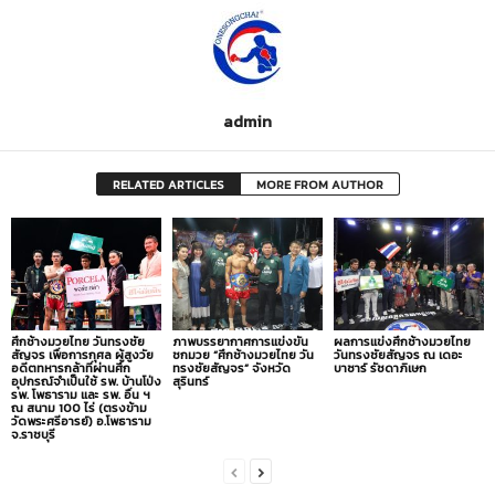
admin
RELATED ARTICLES
MORE FROM AUTHOR
ศึกช้างมวยไทย วันทรงชัย
ภาพบรรยากาศการแข่งขัน
ผลการแข่งศึกช้างมวยไทย
สัญจร เพื่อการกุศล ผู้สูงวัย
ชกมวย “ศึกช้างมวยไทย วัน
วันทรงชัยสัญจร ณ เดอะ
อดีตทหารกล้าที่ผ่านศึก
ทรงชัยสัญจร” จังหวัด
บาซาร์ รัชดาภิเษก
อุปกรณ์จำเป็นใช้ รพ. บ้านโป่ง
สุรินทร์
รพ. โพธาราม และ รพ. อื่น ฯ
ณ สนาม 100 ไร่ (ตรงข้าม
วัดพระศรีอารย์) อ.โพธาราม
จ.ราชบุรี