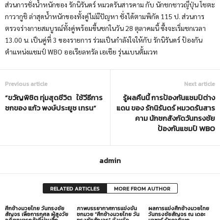
ส่วนการชั่งน้ำหนักของ รักนิรันดร์ หมวดรันสารคาม กับ นักชกชาวญี่ปุ่น โชตะ
กาวากูชิ ล่าสุดน้ำหนักของทั้งคู่ไม่มีปัญหา ชั่งได้ตามพิกัด 115 ป. ส่วนการ
ตรวจร่างกายสมบูรณ์ทั้งคู่พร้อมขึ้นชกในวัน 28 ตุลาคมนี้ ซึ้งจะเริ่มชกเวลา
13.00 น. เป็นคู่ที่ 3 ของรายการ ร่วมเป็นกำลังใจให้กับ รักนิรันดร์ ป้องกัน
ตำแหน่งแชมป์ WBO ออเรียลทรัล เอเชีย รุ่นแบนตั้มเวท
Previous article
Next article
“ขวัญพิชิต ทุ่มสุดชีวิต ใช้วีธีการ
รู้ผลคืนนี้ การป้องกันแชมป์ต่าง
ชกของ แก้ว พงษ์ประยูช เทรน”
แดน ของ รักนิรันดร์ หมวดรันสาร
คาม นักชกสังกัดวันทรงชัย
ป้องกันแชมป์ WBO
admin
RELATED ARTICLES
MORE FROM AUTHOR
ศึกช้างมวยไทย วันทรงชัย
ภาพบรรยากาศการแข่งขัน
ผลการแข่งศึกช้างมวยไทย
สัญจร เพื่อการกุศล ผู้สูงวัย
ชกมวย “ศึกช้างมวยไทย วัน
วันทรงชัยสัญจร ณ เดอะ