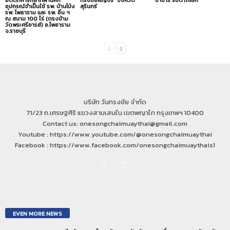
อดีตทหารกล้าที่ผ่านศึก
ทรงชัยสัญจร” จังหวัด
บาซาร์ รัชดาภิเษก
อุปกรณ์จำเป็นใช้ รพ. บ้านโป่ง
สุรินทร์
รพ. โพธาราม และ รพ. อื่น ฯ
ณ สนาม 100 ไร่ (ตรงข้าม
วัดพระศรีอารย์) อ.โพธาราม
จ.ราชบุรี
บริษัท วันทรงชัย จำกัด
71/23 ถ.เศรษฐศิริ แขวงสามเสนใน เขตพญาไท กรุงเทพฯ 10400
Contact us: onesongchaimuaythai@gmail.com
Youtube : https://www.youtube.com/@onesongchaimuaythai
Facebook : https://www.facebook.com/onesongchaimuaythais1
EVEN MORE NEWS