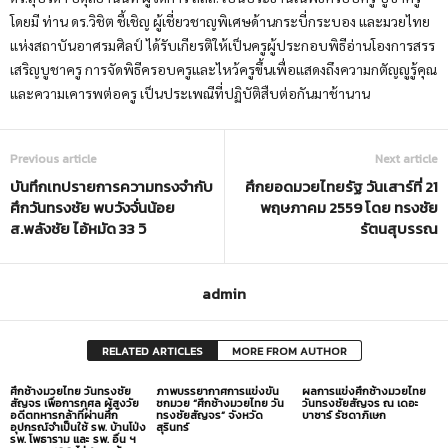
โดยมี ท่าน ดร.วิชิต ชี้เชิญ ผู้เชี่ยวชาญพิเศษด้านกระบี่
กระบอง และมวยไทย
แห่งสถาบันอาศรมศิลป์ ได้รับเกียรติให้เป็นครูผู้
ประกอบพิธีอ่านโองการสรร
เสริญบู
ชาครู การจัดพิธีครอบครูและไหว้ครูขึ้
นเพื่อแสดงถึงความกตัญญูรู้คุ
ณ
และความเคารพต่อครู เป็นประเพณีที่ปฏิบัติสืบต่อกั
นมาช้านาน
Previous article
Next article
บันทึกเทปรายการความทรงจำกับ
ศึกยอดมวยไทยรัฐ วันเสาร์ที่ 21
ศึกวันทรงชัย พบวังจั่นน้อย
พฤษภาคม 2559 โดย ทรงชัย
ส.พลังชัย ไอ้หมัด 33 วิ
รัตนสุบรรณ
admin
RELATED ARTICLES
MORE FROM AUTHOR
ศึกช้างมวยไทย วันทรงชัย
ภาพบรรยากาศการแข่งขัน
ผลการแข่งศึกช้างมวยไทย
สัญจร เพื่อการกุศล ผู้สูงวัย
ชกมวย “ศึกช้างมวยไทย วัน
วันทรงชัยสัญจร ณ เดอะ
อดีตทหารกล้าที่ผ่านศึก
ทรงชัยสัญจร” จังหวัด
บาซาร์ รัชดาภิเษก
อุปกรณ์จำเป็นใช้ รพ. บ้านโป่ง
สุรินทร์
รพ. โพธาราม และ รพ. อื่น ฯ