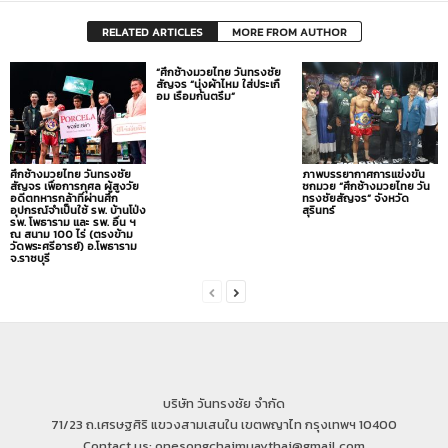
RELATED ARTICLES
MORE FROM AUTHOR
“ศึกช้างมวยไทย วันทรงชัย
สัญจร “นุ่งผ้าไหม ใส่ประเกื
อม เรือมกันตรึม”
ศึกช้างมวยไทย วันทรงชัย
ภาพบรรยากาศการแข่งขัน
สัญจร เพื่อการกุศล ผู้สูงวัย
ชกมวย “ศึกช้างมวยไทย วัน
อดีตทหารกล้าที่ผ่านศึก
ทรงชัยสัญจร” จังหวัด
อุปกรณ์จำเป็นใช้ รพ. บ้านโป่ง
สุรินทร์
รพ. โพธาราม และ รพ. อื่น ฯ
ณ สนาม 100 ไร่ (ตรงข้าม
วัดพระศรีอารย์) อ.โพธาราม
จ.ราชบุรี
บริษัท วันทรงชัย จำกัด
71/23 ถ.เศรษฐศิริ แขวงสามเสนใน เขตพญาไท กรุงเทพฯ 10400
Contact us: onesongchaimuaythai@gmail.com