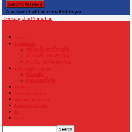
A password will be e-mailed to you.
Onesongchai Promotion
หน้าแรก
ตำนานวันทรงชัย
บริษัท วันทรงชัย จำกัด
ดร.ทรงชัย รัตนสุบรรณ
ดร.ปริยากร รัตนสุบรรณ
มวยไทย มรดกไทย มรดกโลก
ศึกในอดีต
คำคมและข้อคิด
แชมเปี้ยนโลก
S1 World Championship
ปณิธานและคำสอนวันทรงชัย
ข่าวและสารจากวันทรงชัย
สื่อ
ติดต่อเรา