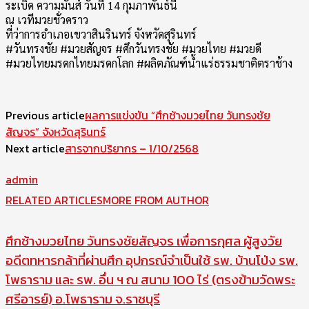
ระเบิด ความมันส์ วันที่ 14 กุมภาพันธ์นี้
ณ เวทีมวยชั่วคราว
ที่ว่าการอำเภอเขวาสินรินทร์ จังหวัดสุรินทร์
#วันทรงชัย #มวยสัญจร #ศึกวันทรงชัย #มวยไทย #มวยดี
#มวยไทยมรดกไทยมรดกโลก #ผลิตภัณฑ์น้ำแร่ธรรมชาติตราช้าง
Previous article
ผลการแข่งขัน “ศึกช้างมวยไทย วันทรงชัย
สัญจร” จังหวัดสุรินทร์
Next article
สารจากปริยากร – 1/10/2568
admin
RELATED ARTICLES
MORE FROM AUTHOR
ศึกช้างมวยไทย วันทรงชัยสัญจร เพื่อการกุศล ผู้สูงวัย
อดีตทหารกล้าที่ผ่านศึก อุปกรณ์จำเป็นใช้ รพ. บ้านโป่ง รพ.
โพธาราม และ รพ. อื่น ฯ ณ สนาม 100 ไร่ (ตรงข้ามวัดพระ
ศรีอารย์) อ.โพธาราม จ.ราชบุรี