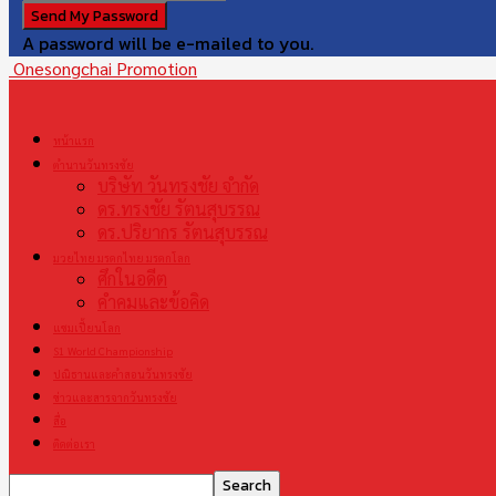
A password will be e-mailed to you.
Onesongchai Promotion
หน้าแรก
ตำนานวันทรงชัย
บริษัท วันทรงชัย จำกัด
ดร.ทรงชัย รัตนสุบรรณ
ดร.ปริยากร รัตนสุบรรณ
มวยไทย มรดกไทย มรดกโลก
ศึกในอดีต
คำคมและข้อคิด
แชมเปี้ยนโลก
S1 World Championship
ปณิธานและคำสอนวันทรงชัย
ข่าวและสารจากวันทรงชัย
สื่อ
ติดต่อเรา