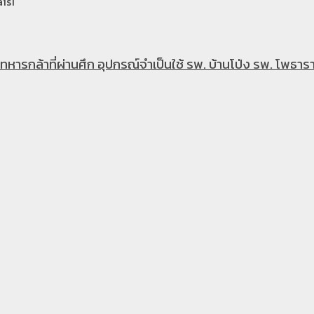
is1
หารกล้าที่ผ่านศึก อุปกรณ์จำเป็นใช้ รพ. บ้านโป่ง รพ. โพธารา