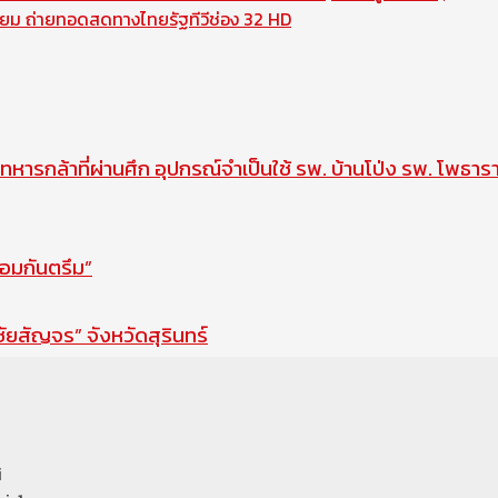
ี้ยม ถ่ายทอดสดทางไทยรัฐทีวีช่อง 32 HD
ทหารกล้าที่ผ่านศึก อุปกรณ์จำเป็นใช้ รพ. บ้านโป่ง รพ. โพธาร
ือมกันตรึม”
สัญจร” จังหวัดสุรินทร์
i