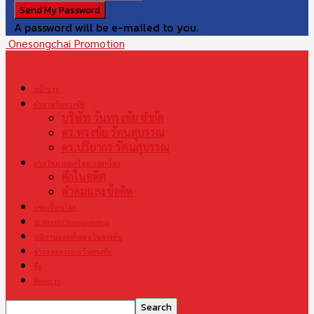
A password will be e-mailed to you.
Onesongchai Promotion
หน้าแรก
ตำนานวันทรงชัย
บริษัท วันทรงชัย จำกัด
ดร.ทรงชัย รัตนสุบรรณ
ดร.ปริยากร รัตนสุบรรณ
มวยไทย มรดกไทย มรดกโลก
ศึกในอดีต
คำคมและข้อคิด
แชมเปี้ยนโลก
S1 World Championship
ปณิธานและคำสอนวันทรงชัย
ข่าวและสารจากวันทรงชัย
สื่อ
ติดต่อเรา